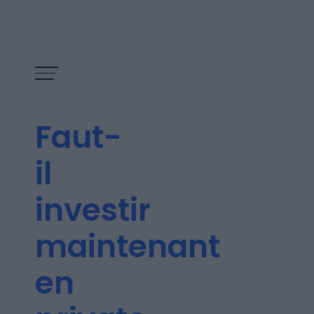
Faut-
il
investir
maintenant
Les épisodes
en