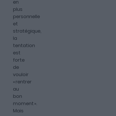
Découvrez Fundora,
en
plus
la plateforme qui démocratise l’invest
personnelle
et en dette privée.
et
stratégique,
la
tentation
est
forte
de
vouloir
« rentrer
au
bon
moment ».
Mais