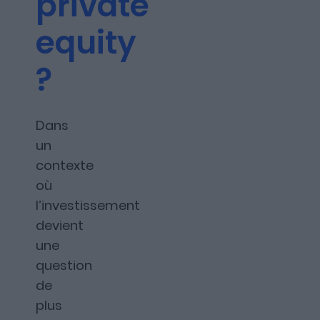
private
Les articles
equity
?
Nous contacter
Dans
un
A propos
contexte
où
l’investissement
devient
une
Fundora
question
de
Merci à notre partenaire !
plus