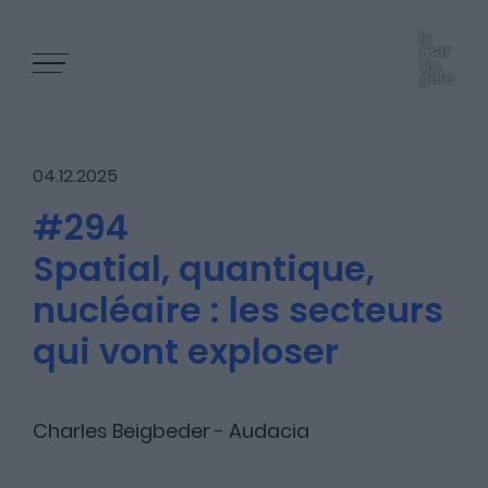
04.12.2025
#294
Spatial, quantique,
Les épisodes
nucléaire : les secteurs
qui vont exploser
Les articles
Charles Beigbeder - Audacia
Nous contacter