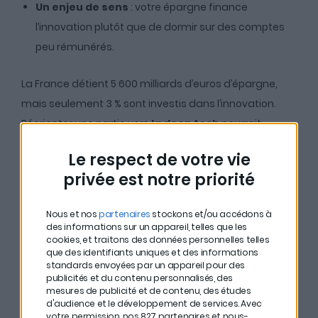
Un enjeu de sens
: votre épargne finance
l’innovation plutôt que de dormir sur des comptes
peu rémunérés.
La France détient 5 600 milliards d’euros d’épargne,
mais seulement 3 % sont investis dans l’innovation.
Réorienter une partie vers
la deep tech
pourrait
transformer le paysage technologique européen.
Le respect de votre vie
privée est notre priorité
Les quatre secteurs
Nous et nos
partenaires
stockons et/ou accédons à
stratégiques de la deep
des informations sur un appareil, telles que les
cookies, et traitons des données personnelles telles
tech
que des identifiants uniques et des informations
standards envoyées par un appareil pour des
publicités et du contenu personnalisés, des
mesures de publicité et de contenu, des études
Charles Beigbeder parle de quatre grands secteurs
d'audience et le développement de services.
Avec
deep tech :
votre permission, nos 827 partenaires et nous-