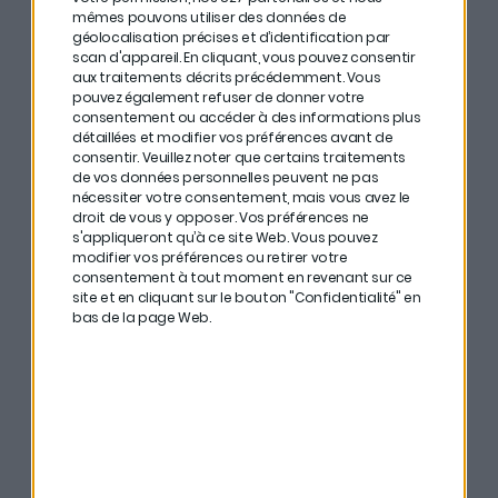
mêmes pouvons utiliser des données de
géolocalisation précises et d’identification par
scan d'appareil. En cliquant, vous pouvez consentir
Le quantique
représente la prochaine révolution
aux traitements décrits précédemment. Vous
pouvez également refuser de donner votre
informatique. Les ordinateurs quantiques utilisent
consentement ou accéder à des informations plus
des qubits pouvant être dans plusieurs états
détaillées et modifier vos préférences avant de
consentir.
Veuillez noter que certains traitements
simultanément, permettant de résoudre des
de vos données personnelles peuvent ne pas
problèmes impossibles aujourd’hui.
nécessiter votre consentement, mais vous avez le
droit de vous y opposer. Vos préférences ne
s'appliqueront qu’à ce site Web. Vous pouvez
Le spatial
connaît une transformation avec le
modifier vos préférences ou retirer votre
consentement à tout moment en revenant sur ce
« New Space ». Des acteurs privés lancent des
site et en cliquant sur le bouton "Confidentialité" en
constellations de satellites à coûts réduits pour
bas de la page Web.
l’observation terrestre, les télécommunications et la
navigation. Le marché devrait être multiplié par dix
en quinze ans.
Le nouveau
nucléaire
avec les PRM promet une