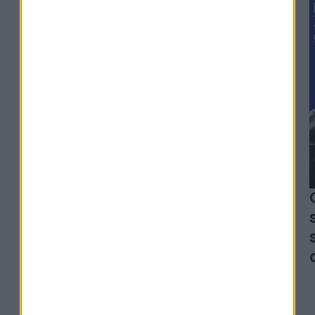
Alexia Arno - Clesame
L'erreur qui peut coûter
des milliers d'euros à vos
héritiers