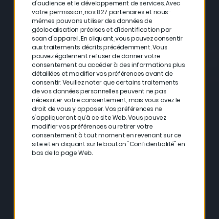
Sébastien Couasnon vous proposent de
d'audience et le développement de services.
Avec
votre permission, nos 827 partenaires et nous-
dépoussiérer les finances personnelles
mêmes pouvons utiliser des données de
pour comprendre l'univers de
géolocalisation précises et d’identification par
scan d'appareil. En cliquant, vous pouvez consentir
l'investissement. Quelles sont les
aux traitements décrits précédemment. Vous
commissions, les performances, les
pouvez également refuser de donner votre
consentement ou accéder à des informations plus
menaces ou encore les tendances des
détaillées et modifier vos préférences avant de
meilleurs de chaque secteur?
consentir.
Veuillez noter que certains traitements
de vos données personnelles peuvent ne pas
nécessiter votre consentement, mais vous avez le
droit de vous y opposer. Vos préférences ne
s'appliqueront qu’à ce site Web. Vous pouvez
S'abonner
modifier vos préférences ou retirer votre
consentement à tout moment en revenant sur ce
site et en cliquant sur le bouton "Confidentialité" en
bas de la page Web.