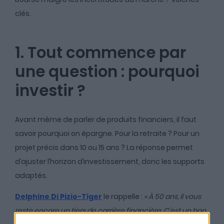
clés.
1. Tout commence par
une question : pourquoi
investir ?
Avant même de parler de produits financiers, il faut
savoir pourquoi on épargne. Pour la retraite ? Pour un
projet précis dans 10 ou 15 ans ? La réponse permet
d’ajuster l’horizon d’investissement, donc les supports
adaptés.
Delphine Di Pizio-Tiger
le rappelle :
« À 50 ans, il vous
reste encore un tiers de carrière financière. C’est un bon