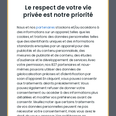
moment pour structurer votre stratégie. »
Le respect de votre vie
privée est notre priorité
2. Actions, or, obligations
: sur quoi miser ?
Nous et nos
partenaires
stockons et/ou accédons à
des informations sur un appareil, telles que les
cookies, et traitons des données personnelles telles
que des identifiants uniques et des informations
À long terme, l’histoire est claire : ce sont les actions qui
standards envoyées par un appareil pour des
publicités et du contenu personnalisés, des
performent le mieux. Le rapport de l’INSEE sur les actifs
mesures de publicité et de contenu, des études
du XXe siècle le montre — même face aux guerres,
d'audience et le développement de services.
Avec
votre permission, nos 827 partenaires et nous-
crises et chocs inflationnistes.
mêmes pouvons utiliser des données de
géolocalisation précises et d’identification par
Mais cela ne veut pas dire investir sans filet.
scan d'appareil. En cliquant, vous pouvez consentir
aux traitements décrits précédemment. Vous
pouvez également refuser de donner votre
Deux approches coexistent :
consentement ou accéder à des informations plus
détaillées et modifier vos préférences avant de
consentir.
Veuillez noter que certains traitements
de vos données personnelles peuvent ne pas
Delphine
conseille une gestion
pilotée
,
nécessiter votre consentement, mais vous avez le
majoritairement en actions, mais désensibilisée au
droit de vous y opposer. Vos préférences ne