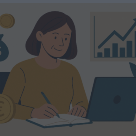
A propos
Fundora
Merci à notre partenaire !
Découvrez Fundora,
la plateforme qui démocratise l’investissement en private
equity et en dette privée.