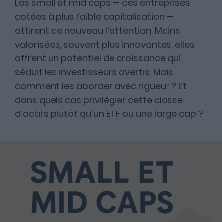
Les small et mid caps — ces entreprises
cotées à plus faible capitalisation —
attirent de nouveau l’attention. Moins
A propos
valorisées, souvent plus innovantes, elles
offrent un potentiel de croissance qui
séduit les investisseurs avertis. Mais
Fundora
comment les aborder avec rigueur ? Et
dans quels cas privilégier cette classe
Merci à notre partenaire !
d’actifs plutôt qu’un ETF ou une large cap ?
Découvrez Fundora,
la plateforme qui démocratise l’investissement en private
equity et en dette privée.