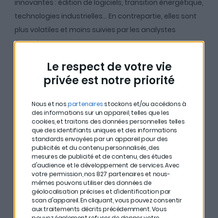
innovantes : édition de logiciels, transition énergétique,
technologies industrielles… En contrepartie, elles sont
plus volatiles et moins suivies par les analystes
financiers.
Mais ce manque de couverture peut aussi représenter
Le respect de votre vie
une opportunité. Comme le souligne Cécile Aboulian,
privée est notre priorité
ces entreprises « reprennent un peu de vigueur »
depuis début 2024, avec une performance du CAC
Nous et nos
partenaires
stockons et/ou accédons à
des informations sur un appareil, telles que les
Small supérieure de 10 points à celle du CAC 40. Une
cookies, et traitons des données personnelles telles
que des identifiants uniques et des informations
surperformance qui rompt avec les dernières années
standards envoyées par un appareil pour des
plus compliquées pour cette classe d’actifs.
publicités et du contenu personnalisés, des
mesures de publicité et de contenu, des études
d'audience et le développement de services.
Avec
votre permission, nos 827 partenaires et nous-
Comment repérer une
mêmes pouvons utiliser des données de
géolocalisation précises et d’identification par
“bonne” small cap ?
scan d'appareil. En cliquant, vous pouvez consentir
aux traitements décrits précédemment. Vous
pouvez également refuser de donner votre