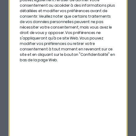
consentement ou accéder à des informations plus
Investir dans les small caps suppose un travail
détaillées et modifier vos préférences avant de
d’analyse rigoureux. La performance passée ne suffit
consentir.
Veuillez noter que certains traitements
de vos données personnelles peuvent ne pas
pas : il faut étudier les publications de l’entreprise, sa
nécessiter votre consentement, mais vous avez le
régularité à tenir ses prévisions, son niveau
droit de vous y opposer. Vos préférences ne
s'appliqueront qu’à ce site Web. Vous pouvez
d’endettement, sa génération de cash… et surtout la
modifier vos préférences ou retirer votre
consentement à tout moment en revenant sur ce
qualité de son management. Comme l’explique Pierre
site et en cliquant sur le bouton "Confidentialité" en
Schang : « le dirigeant d’une petite entreprise a un rôle
bas de la page Web.
clé dans la trajectoire future. Vision, engagement,
capacité à s’entourer… C’est déterminant. »
Autre critère à suivre : la valorisation. Aujourd’hui, les
small caps se négocient avec une décote de 25 % par
rapport aux large caps, contre 12 à 13 % en moyenne
historique. Cela peut créer un point d’entrée attractif, à
condition de bien sélectionner ses lignes.