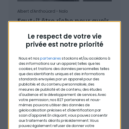
Albert d’Anthoüard - Nalo
Faut-il être riche pour avoir
un banquier privé ?
Le respect de votre vie
privée est notre priorité
En savoir plus
Écouter
Nous et nos
partenaires
stockons et/ou accédons à
des informations sur un appareil, telles que les
cookies, et traitons des données personnelles telles
que des identifiants uniques et des informations
#27
standards envoyées par un appareil pour des
publicités et du contenu personnalisés, des
mesures de publicité et de contenu, des études
d'audience et le développement de services.
Avec
votre permission, nos 827 partenaires et nous-
mêmes pouvons utiliser des données de
géolocalisation précises et d’identification par
scan d'appareil. En cliquant, vous pouvez consentir
aux traitements décrits précédemment. Vous
pouvez également refuser de donner votre