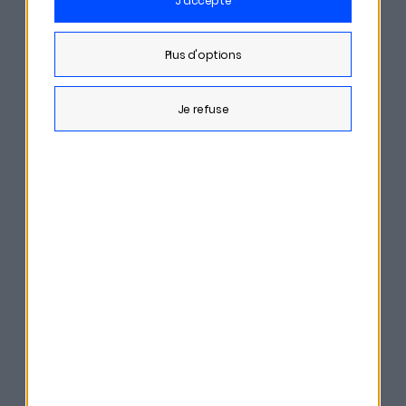
j'accepte
plus d'options
je refuse
Sébastien de Lafond - MeilleursAgents.com
Le Coronavirus va-t-il
rééquilibrer le marché
immobilier ?
En savoir plus
Écouter