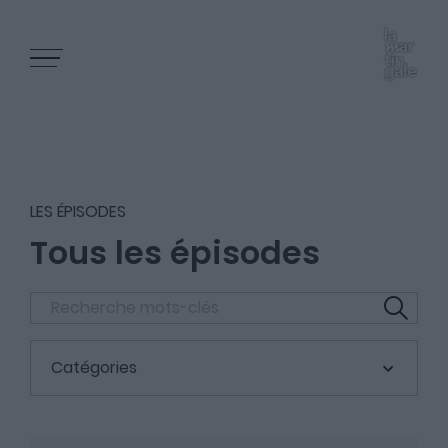
LES ÉPISODES
Tous les épisodes
Les épisodes
Les articles
Catégories
Nous contacter