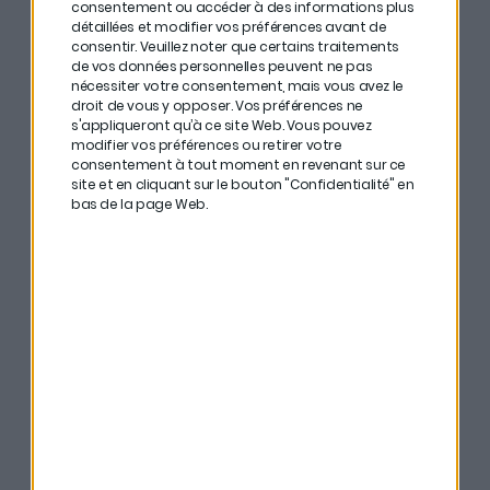
consentement ou accéder à des informations plus
détaillées et modifier vos préférences avant de
consentir.
Veuillez noter que certains traitements
de vos données personnelles peuvent ne pas
nécessiter votre consentement, mais vous avez le
droit de vous y opposer. Vos préférences ne
s'appliqueront qu’à ce site Web. Vous pouvez
modifier vos préférences ou retirer votre
consentement à tout moment en revenant sur ce
site et en cliquant sur le bouton "Confidentialité" en
bas de la page Web.
Philippe Le Trung
Comment le covid19 va
dérégler le marché de
l’immobilier ?
En savoir plus
Écouter