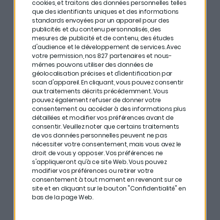
investissements.
cookies, et traitons des données personnelles telles
que des identifiants uniques et des informations
standards envoyées par un appareil pour des
# Ouvrir des comptes :
un PEA avec 100€ dessus ne
publicités et du contenu personnalisés, des
vous coûte rien et vous prenez de l’avance.
mesures de publicité et de contenu, des études
d'audience et le développement de services.
Avec
votre permission, nos 827 partenaires et nous-
#
Ne pas avoir peur d’investir de petites sommes
.
mêmes pouvons utiliser des données de
Même si c’est psychologiquement plus dur, il est
géolocalisation précises et d’identification par
scan d'appareil. En cliquant, vous pouvez consentir
essentiel de le faire.
aux traitements décrits précédemment. Vous
pouvez également refuser de donner votre
#
Mais il
ne faut surtout pas faire de
all in
au risque
consentement ou accéder à des informations plus
détaillées et modifier vos préférences avant de
de tout perdre rapidement.
consentir.
Veuillez noter que certains traitements
de vos données personnelles peuvent ne pas
# On ne peut jamais prévoir l’avenir.
Impossible de
nécessiter votre consentement, mais vous avez le
droit de vous y opposer. Vos préférences ne
savoir ce que vaudront les bitcoins dans 15 ans. Ne
s'appliqueront qu’à ce site Web. Vous pouvez
misez pas tout sur une tendance. (Et pour ceux qui se
modifier vos préférences ou retirer votre
consentement à tout moment en revenant sur ce
demandent ce qu’est un
hall in
, écoutez l’épisode
site et en cliquant sur le bouton "Confidentialité" en
jusqu’au bout).
bas de la page Web.
# Il faut toujours croire dans ce en quoi on