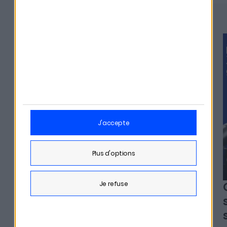
#329
j'accepte
plus d'options
je refuse
Alexia Arno - Clesame
L'erreur qui peut coûter