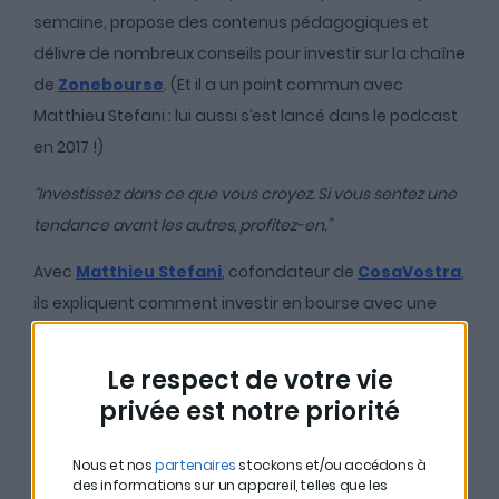
semaine, propose des contenus pédagogiques et
délivre de nombreux conseils pour investir sur la chaîne
de
Zonebourse
. (Et il a un point commun avec
Matthieu Stefani : lui aussi s’est lancé dans le podcast
en 2017 !)
“Investissez dans ce que vous croyez. Si vous sentez une
tendance avant les autres, profitez-en.”
Avec
Matthieu Stefani
, cofondateur de
CosaVostra
,
ils expliquent comment investir en bourse avec une
mise de départ de seulement 300€. Pour éviter de
prendre des risques inutiles, Xavier Delmas nous livre
Le respect de votre vie
ses meilleurs conseils :
privée est notre priorité
# Préserver son capital dès le début.
Il faut surtout
Nous et nos
partenaires
stockons et/ou accédons à
éviter de perdre de l’argent au début de ses
des informations sur un appareil, telles que les