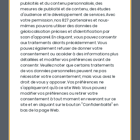
publicités et du contenu personnalisés, des
Ces plateformes créent des NFTs que vous pourrez
mesures de publicité et de contenu, des études
acheter à leur émission, mais vous ne pourrez pas en
d'audience et le développement de services.
Avec
votre permission, nos 827 partenaires et nous-
créer.
mêmes pouvons utiliser des données de
géolocalisation précises et d’identification par
scan d'appareil. En cliquant, vous pouvez consentir
aux traitements décrits précédemment. Vous
Quelle est la marche à
pouvez également refuser de donner votre
consentement ou accéder à des informations plus
suivre ?
détaillées et modifier vos préférences avant de
consentir.
Veuillez noter que certains traitements
de vos données personnelles peuvent ne pas
nécessiter votre consentement, mais vous avez le
Que ce soit sur Opensea, Rarible ou Mintible, la
droit de vous y opposer. Vos préférences ne
première chose à faire est de
cliquer sur “Create”
en
s'appliqueront qu’à ce site Web. Vous pouvez
modifier vos préférences ou retirer votre
homepage. Ensuite, je vous en parlais, on vous
consentement à tout moment en revenant sur ce
demandera de choisir la plateforme où se trouve votre
site et en cliquant sur le bouton "Confidentialité" en
bas de la page Web.
wallet.
Une fois que vous avez connecté votre wallet, vous
voilà prêt à configurer votre NFT.