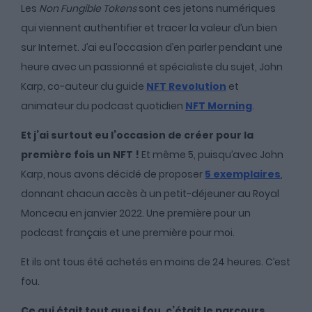
Les
Non Fungible Tokens
sont ces jetons numériques
qui viennent authentifier et tracer la valeur d’un bien
sur Internet. J’ai eu l’occasion d’en parler pendant une
heure avec un passionné et spécialiste du sujet, John
Karp, co-auteur du guide
NFT Revolution
et
animateur du podcast quotidien
NFT Morning
.
Et j’ai surtout eu l’occasion de créer pour la
première fois un NFT !
Et même 5, puisqu’avec John
Karp, nous avons décidé de proposer
5 exemplaires
,
donnant chacun accès à un petit-déjeuner au Royal
Monceau en janvier 2022. Une première pour un
podcast français et une première pour moi.
Et ils ont tous été achetés en moins de 24 heures. C’est
fou.
Ce qui était tout aussi fou, c’était le parcours