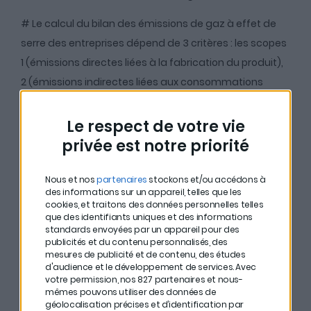
# Le calcul du bilan des émissions de gaz à effet de
serre des entreprises dépend de 3 critères : les scopes
1 (émissions directes liées à la fabrication du produit),
2 (émissions indirectes liées aux consommations
énergétiques) et 3 (autres émissions indirectes, des
fournisseurs et des utilisateurs finaux). Si les deux
Le respect de votre vie
premières sont publiques, la dernière est difficilement
privée est notre priorité
accessible.
Nous et nos
partenaires
stockons et/ou accédons à
# Chez Goodvest, le seuil de tolérance pour les
des informations sur un appareil, telles que les
cookies, et traitons des données personnelles telles
énergies fossiles est de 0% du chiffre d’affaires. Leur
que des identifiants uniques et des informations
portefeuille comporte tout de même quelques
standards envoyées par un appareil pour des
publicités et du contenu personnalisés, des
entreprises propres appartenant au CAC40 : EDF,
mesures de publicité et de contenu, des études
Schneider Electric, Legrand…
d'audience et le développement de services.
Avec
votre permission, nos 827 partenaires et nous-
mêmes pouvons utiliser des données de
# Les banques françaises investissent huit fois plus
géolocalisation précises et d’identification par