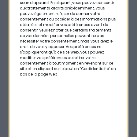
d’argent dans les énergies fossiles que les énergies
scan d'appareil. En cliquant, vous pouvez consentir
aux traitements décrits précédemment. Vous
renouvelables. Les nouvelles générations, elles, ne sont
pouvez également refuser de donner votre
pas de cet avis : les jeunes diplômés souhaitent
consentement ou accéder à des informations plus
détaillées et modifier vos préférences avant de
travailler dans des entreprises responsables.
consentir.
Veuillez noter que certains traitements
de vos données personnelles peuvent ne pas
# Les firmes européennes respectent mieux l’Accord
nécessiter votre consentement, mais vous avez le
droit de vous y opposer. Vos préférences ne
de Paris que leurs concurrentes américaines. Sur les 3
s'appliqueront qu’à ce site Web. Vous pouvez
dernières années, l’ETF Low Carbon 100 Europe a réalisé
modifier vos préférences ou retirer votre
consentement à tout moment en revenant sur ce
de meilleures performances que le MSCI Europe, avec
site et en cliquant sur le bouton "Confidentialité" en
bas de la page Web.
une volatilité plus faible. Grâce à la croissance des
secteurs concernés et à l’ajout de critères de
durabilité, il est plus résilient en période de crise.
Goodvest
offre à tous les auditeurs et auditrices de
La Martingale, 3 mois de frais de gestion offerts avec
le code MARTINGALE.
Pour bénéficier de cette réduction, rentrer le code