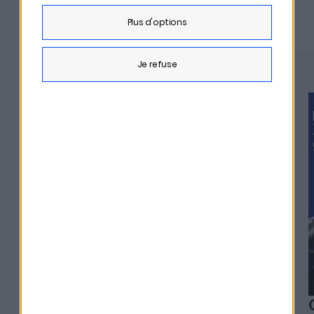
Derniers épisodes
plus d'options
je refuse
#329