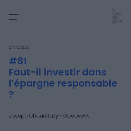
07.10.2021
#81
Faut-il investir dans
Les épisodes
l’épargne responsable
?
Les articles
Joseph Choueifaty - Goodvest
Nous contacter