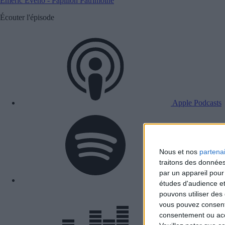
Emeric Eveno - Papillon Patrimoine
Écouter l'épisode
Apple Podcasts
Nous et nos
partena
traitons des données
par un appareil pour
Spotify
études d'audience e
pouvons utiliser des 
vous pouvez consent
consentement ou accé