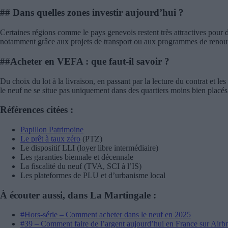
## Dans quelles zones investir aujourd’hui ?
Certaines régions comme le pays genevois restent très attractives pour 
notamment grâce aux projets de transport ou aux programmes de renou
##Acheter en VEFA : que faut-il savoir ?
Du choix du lot à la livraison, en passant par la lecture du contrat et le
le neuf ne se situe pas uniquement dans des quartiers moins bien placés 
Références citées :
Papillon Patrimoine
Le prêt à taux zéro
(PTZ)
Le dispositif LLI (loyer libre intermédiaire)
Les garanties biennale et décennale
La fiscalité du neuf (TVA, SCI à l’IS)
Les plateformes de PLU et d’urbanisme local
À écouter aussi, dans
La Martingale
:
#Hors-série – Comment acheter dans le neuf en 2025
#39 – Comment faire de l’argent aujourd’hui en France sur Airbn