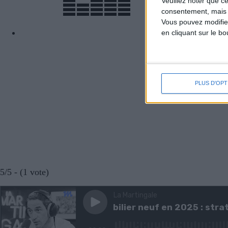
Veuillez noter que c
consentement, mais v
Vous pouvez modifier
en cliquant sur le b
Deezer
PLUS D'OPT
5/5 - (1 vote)