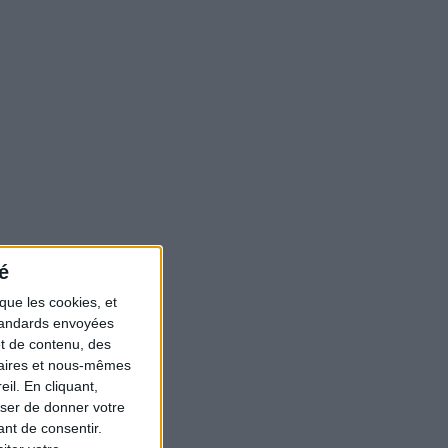
é
que les cookies, et
standards envoyées
et de contenu, des
naires et nous-mêmes
il. En cliquant,
ser de donner votre
nt de consentir.