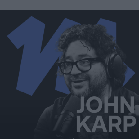
A propos
Fundora
Merci à notre partenaire !
Découvrez Fundora,
la plateforme qui démocratise l’investissement en private
equity et en dette privée.