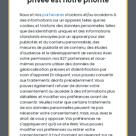
privée est notre priorité
attractivité.
John Karp cite notamment les CryptoPunks, qu’il
Nous et nos
partenaires
stockons et/ou accédons à
des informations sur un appareil, telles que les
considère comme des pièces majeures de l’histoire de
cookies, et traitons des données personnelles telles
l’art numérique. Selon lui, malgré plusieurs années de
que des identifiants uniques et des informations
standards envoyées par un appareil pour des
baisse, de nombreux collectionneurs rêvent encore
publicités et du contenu personnalisés, des
d’en posséder un.
mesures de publicité et de contenu, des études
d'audience et le développement de services.
Avec
votre permission, nos 827 partenaires et nous-
Pour expliquer cette résistance, il fait un parallèle avec
mêmes pouvons utiliser des données de
le marché de l’art traditionnel. Comme dans n’importe
géolocalisation précises et d’identification par
scan d'appareil. En cliquant, vous pouvez consentir
quel secteur de collection, quelques œuvres
aux traitements décrits précédemment. Vous
emblématiques captent l’essentiel de l’attention
pouvez également refuser de donner votre
consentement ou accéder à des informations plus
tandis que la majorité disparaît progressivement.
détaillées et modifier vos préférences avant de
consentir.
Veuillez noter que certains traitements
Selon lui, le marché NFT est aujourd’hui beaucoup plus
de vos données personnelles peuvent ne pas
nécessiter votre consentement, mais vous avez le
proche d’une niche du marché de l’art contemporain
droit de vous y opposer. Vos préférences ne
que d’une nouvelle ruée spéculative.
s'appliqueront qu’à ce site Web. Vous pouvez
modifier vos préférences ou retirer votre
consentement à tout moment en revenant sur ce