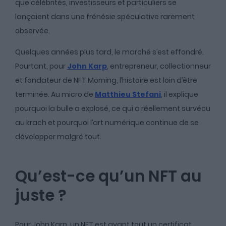
que célébrités, investisseurs et particuliers se
lançaient dans une frénésie spéculative rarement
observée.
Quelques années plus tard, le marché s’est effondré.
Pourtant, pour
John Karp
, entrepreneur, collectionneur
et fondateur de NFT Morning, l’histoire est loin d’être
terminée. Au micro de
Matthieu Stefani
, il explique
pourquoi la bulle a explosé, ce qui a réellement survécu
au krach et pourquoi l’art numérique continue de se
développer malgré tout.
Qu’est-ce qu’un NFT au
juste ?
Pour John Karp, un NFT est avant tout un certificat