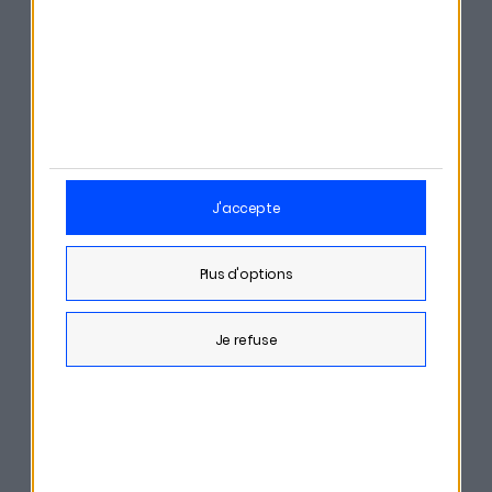
institutions culturelles pourrait soutenir certaines
œuvres sur le long terme.
Pour lui, le marché a changé de nature : il ne s’agit plus
d’un phénomène spéculatif grand public, mais d’un
segment de niche centré principalement sur l’art
numérique.
j'accepte
Ils citent les références suivantes :
plus d'options
CryptoPunks
je refuse
Beeple
Refik Anadol
Xcopy