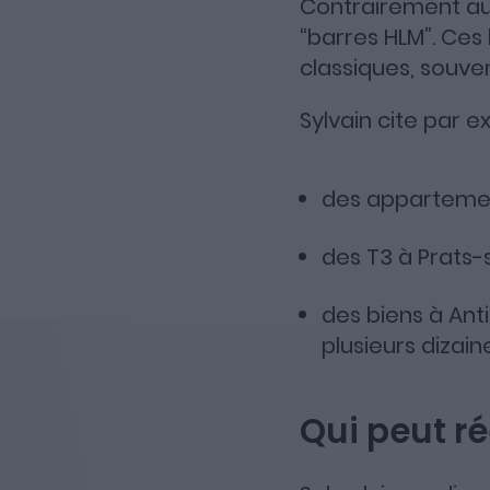
Contrairement aux
“barres HLM”. Ces
classiques, souve
Sylvain cite par e
des appartement
des T3 à Prats-
des biens à Ant
plusieurs dizain
Qui peut ré