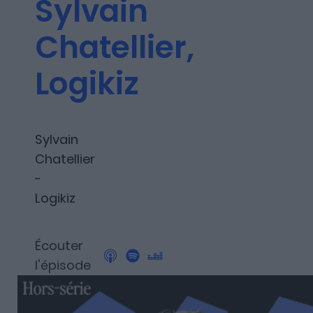
Sylvain
Découvrez Fundora,
la plateforme qui démocratise l’invest
Chatellier,
et en dette privée.
Logikiz
Sylvain
Chatellier
-
Logikiz
Écouter
l'épisode