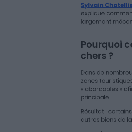
Sylvain Chatelli
explique comment 
largement méconnu
Pourquoi c
chers ?
Dans de nombreus
zones touristiques
« abordables » af
principale.
Résultat : certai
autres biens de 