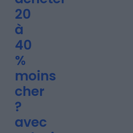
Les articles
20
à
Nous contacter
40
%
A propos
moins
cher
?
Fundora
avec
Merci à notre partenaire !