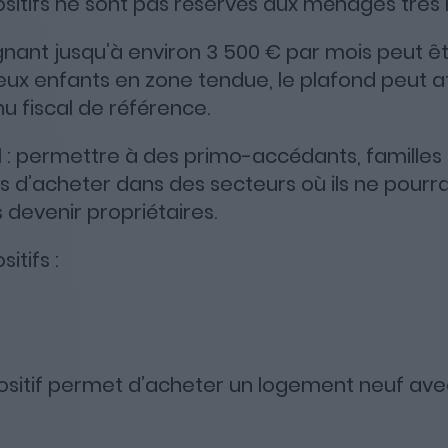
spositifs ne sont pas réservés aux ménages trè
nant jusqu’à environ 3 500 € par mois peut êtr
ux enfants en zone tendue, le plafond peut a
u fiscal de référence.
pal : permettre à des primo-accédants, famill
és d’acheter dans des secteurs où ils ne pourr
devenir propriétaires.
itifs :
ositif permet d’acheter un logement neuf ave