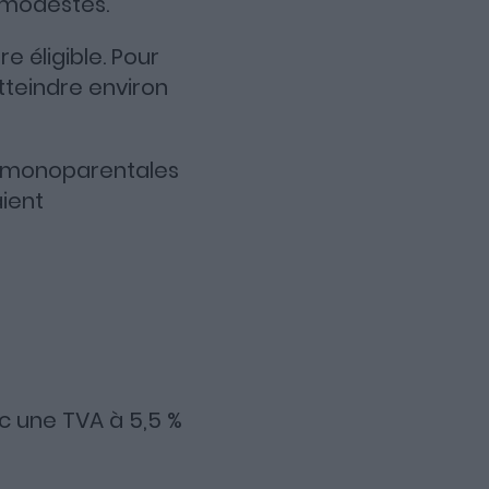
s modestes.
e éligible. Pour
tteindre environ
es monoparentales
aient
c une TVA à 5,5 %