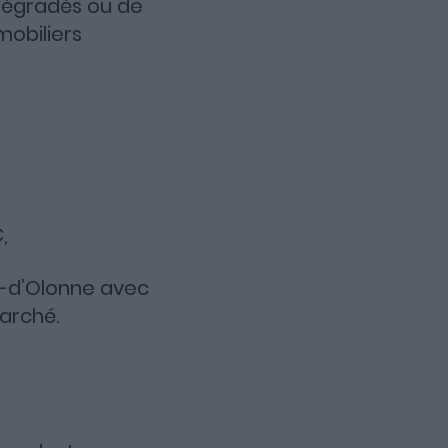
 dégradés ou de
mobiliers
,
s-d’Olonne avec
marché.