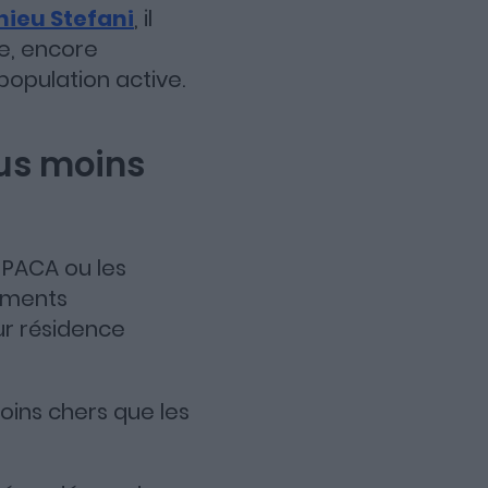
hieu Stefani
, il
e, encore
population active.
us moins
 PACA ou les
gements
ur résidence
oins chers que les