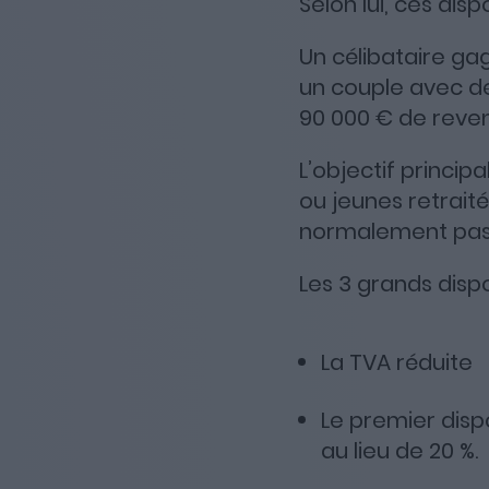
Selon lui, ces di
Un célibataire gag
un couple avec de
90 000 € de reven
L’objectif princi
ou jeunes retrait
normalement pas 
Les 3 grands dispos
La TVA réduite
Le premier disp
au lieu de 20 %.