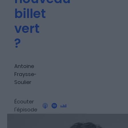
Les articles
billet
vert
Nous contacter
?
A propos
Antoine
Fraysse-
Soulier
Fundora
Écouter
l'épisode
Merci à notre partenaire !