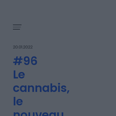
20.01.2022
#96
Le
cannabis,
le
Les épisodes
nouveau