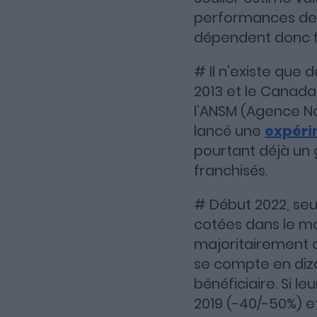
performances des
dépendent donc fo
# Il n’existe que 
2013 et le Canada
l’ANSM (Agence Na
lancé une
expéri
pourtant déjà un
franchisés.
# Début 2022, seu
cotées dans le m
majoritairement a
se compte en diza
bénéficiaire. Si l
2019 (-40/-50%) e