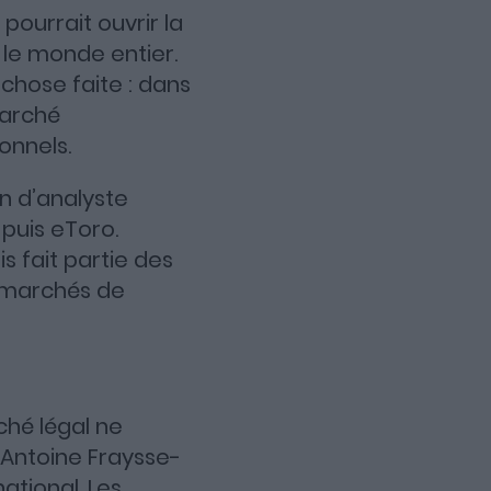
 pourrait ouvrir la
 le monde entier.
 chose faite : dans
marché
onnels.
n d’analyste
 puis eToro.
s fait partie des
es marchés de
ché légal ne
’Antoine Fraysse-
national. Les