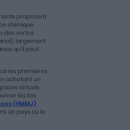
ements proposent
nce chimique
 a des vertus
inol), largement
ce qu’il peut
cé les premières
En achetant un
spaces virtuels
urner les lois
ences (HMMJ)
ans un pays où le