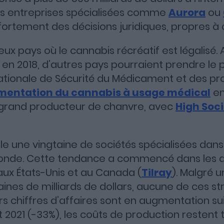
 entreprises spécialisées comme
Aurora
ou
Apple Podcasts
Spotify
Deezer
rtement des décisions juridiques, propres à
deux pays où le cannabis récréatif est légalisé.
 en 2018, d’autres pays pourraient prendre le p
tionale de Sécurité du Médicament et des pro
mentation du cannabis à usage médical
en
 grand producteur de chanvre, avec
High Soc
le une vingtaine de sociétés spécialisées dans
onde. Cette tendance a commencé dans les a
ux États-Unis et au Canada (
Tilray
). Malgré u
ines de milliards de dollars, aucune de ces st
eurs chiffres d’affaires sont en augmentation s
t 2021 (-33%), les coûts de production restent