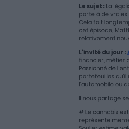
Le sujet :
La légali
porte à de vraies
Cela fait longtemp
cet épisode, Matth
relativement nouv
L’invité du jour :
financier, métier
Passionné de l’ent
portefeuilles qu’i
l’automobile ou de
Il nous partage s
# Le cannabis est
représente même p
Soulier estime valo