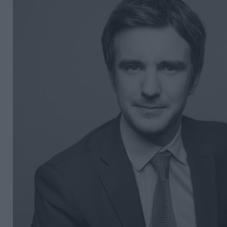
Découvrez Fundora,
la plateforme qui démocratise l’invest
et en dette privée.