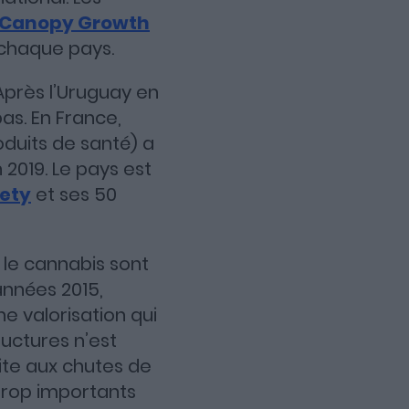
Canopy Growth
 chaque pays.
 Après l’Uruguay en
as. En France,
duits de santé) a
 2019. Le pays est
iety
et ses 50
 le cannabis sont
nnées 2015,
ne valorisation qui
ructures n’est
uite aux chutes de
 trop importants