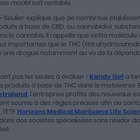
ess model
soit rentable.
e-Soulier explique que de nombreux établiss
oduits à base de CBD, ou cannabidiol, substa
ns le cannabis. Il rappelle que cette molécule
lus importantes que le THC (tétrahydrocannab
une drogue notamment au vu de la dépendan
nt pas les seules à évoluer !
Kandy Girl
a lan
es produits à base de THC dans le metaverse. 
ntraland
, l’entreprise profite des nouveaux e
ient soumis à des règles précises afin de conto
 l’ETF
Horizons Medical Marijuana Life Sci
 dans des sociétés spécialisées sans résider d
isé.