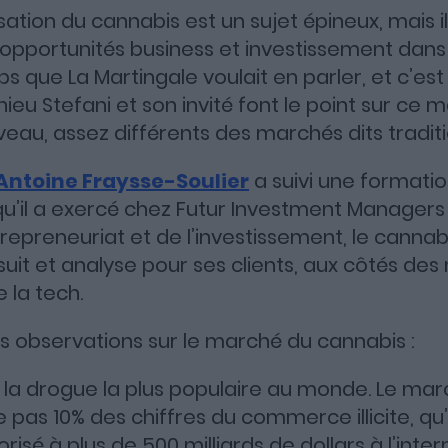
sation du cannabis est un sujet épineux, mais il
 opportunités business et investissement dans
s que La Martingale voulait en parler, et c’est
ieu Stefani et son invité font le point sur ce 
eau, assez différents des marchés dits traditi
Antoine Fraysse-Soulier
a suivi une formatio
 qu’il a exercé chez Futur Investment Managers
repreneuriat et de l’investissement, le cannabi
l suit et analyse pour ses clients, aux côtés d
 la tech.
es observations sur le marché du cannabis :
 la drogue la plus populaire au monde. Le mar
as 10% des chiffres du commerce illicite, qu
risé à plus de 500 milliards de dollars à l’inter