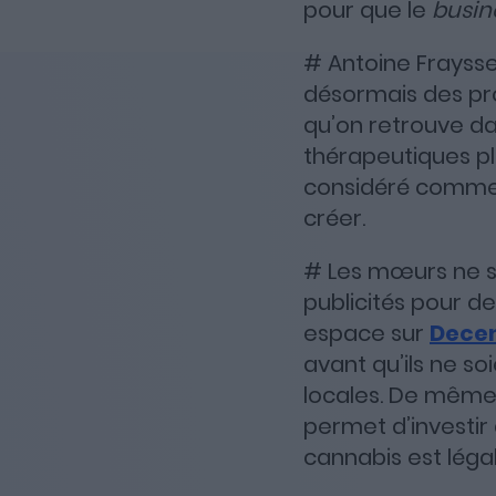
pour que le
busin
# Antoine Frayss
désormais des pr
qu’on retrouve da
thérapeutiques p
considéré comme 
créer.
# Les mœurs ne so
publicités pour d
espace sur
Dece
avant qu’ils ne so
locales. De même,
permet d’investir
cannabis est légal