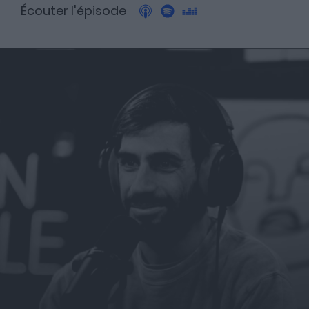
Écouter l'épisode
A propos
Fundora
Merci à notre partenaire !
Découvrez Fundora,
la plateforme qui démocratise l’investissement en private
equity et en dette privée.