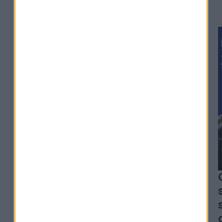
#329
Alexia Arno - Clesame
L'erreur qui peut coûter
des milliers d'euros à vos