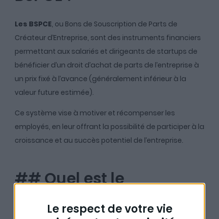
Les BSPCE
, ou Bons de Souscription de Parts de
Créateur d’Entreprise, sont des instruments financiers
permettant aux salariés et dirigeants de startups de
bénéficier d’un droit d’achat de parts de l’entreprise à
un prix fixé à l’avance (généralement inférieur à la
valeur future estimée).
Ce système vise à motiver et récompenser les
employés, en leur offrant la possibilité de participer à la
croissance et au succès potentiel de l’entreprise.
## Quel est le
fonctionnement des
Le respect de votre vie
BSPCE ?