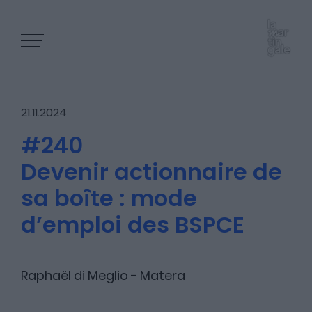
21.11.2024
#240
Devenir actionnaire de
Les épisodes
sa boîte : mode
d’emploi des BSPCE
Les articles
Raphaël di Meglio - Matera
Nous contacter