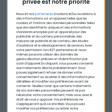
privée est notre priorité
Nous et nos
partenaires
stockons et/ou accédons à
Attribution
: L’entreprise attribue des BSPCE à ses
des informations sur un appareil, telles que les
cookies, et traitons des données personnelles telles
salariés ou dirigeants, leur donnant le droit
que des identifiants uniques et des informations
d’acheter des actions à un prix fixé (prix d’exercice).
standards envoyées par un appareil pour des
publicités et du contenu personnalisés, des
mesures de publicité et de contenu, des études
Période de vesting :
Les bénéficiaires doivent
d'audience et le développement de services.
Avec
votre permission, nos 827 partenaires et nous-
attendre une période déterminée (souvent 1 à 4
mêmes pouvons utiliser des données de
ans) avant de pouvoir exercer leurs BSPCE.
géolocalisation précises et d’identification par
scan d'appareil. En cliquant, vous pouvez consentir
aux traitements décrits précédemment. Vous
Exercice des BSPCE :
Une fois la période de vesting
pouvez également refuser de donner votre
consentement ou accéder à des informations plus
terminée, les bénéficiaires peuvent acheter des
détaillées et modifier vos préférences avant de
actions de l’entreprise au prix d’exercice fixé.
consentir.
Veuillez noter que certains traitements
de vos données personnelles peuvent ne pas
nécessiter votre consentement, mais vous avez le
Revente des actions :
Si l’entreprise se valorise
droit de vous y opposer. Vos préférences ne
s'appliqueront qu’à ce site Web. Vous pouvez
(par exemple, lors d’une revente ou d’une
modifier vos préférences ou retirer votre