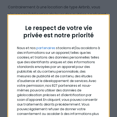
Contrairement à une location de type Airbnb, vous
n’avez pas l’obligation de louer des nuitées. La plupart
des locations ont lieu durant une journée de travail
Le respect de votre vie
classique (de 9h à 18h).
privée est notre priorité
## Est-ce réservé aux
Nous et nos
partenaires
stockons et/ou accédons à
des informations sur un appareil, telles que les
parisiens ?
cookies, et traitons des données personnelles telles
que des identifiants uniques et des informations
standards envoyées par un appareil pour des
publicités et du contenu personnalisés, des
Florian explique que l’essentiel des transactions a lieu
mesures de publicité et de contenu, des études
d'audience et le développement de services.
Avec
en
Île-de-France
. Mais le marché dans des villes
votre permission, nos 827 partenaires et nous-
comme Lyon et Bordeaux commence à se développer.
mêmes pouvons utiliser des données de
géolocalisation précises et d’identification par
Les plateformes doivent encore travailler sur la
scan d'appareil. En cliquant, vous pouvez consentir
promotion de ce mode de location encore méconnu.
aux traitements décrits précédemment. Vous
pouvez également refuser de donner votre
consentement ou accéder à des informations plus