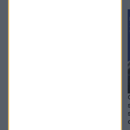
#329
Alexia Arno - Clesame
L'erreur qui peut coûter
des milliers d'euros à vos
héritiers