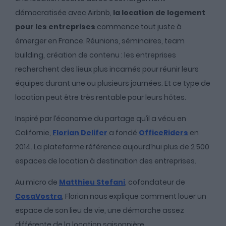
démocratisée avec Airbnb,
la location de logement
pour les entreprises
commence tout juste à
émerger en France. Réunions, séminaires, team
building, création de contenu : les entreprises
recherchent des lieux plus incarnés pour réunir leurs
équipes durant une ou plusieurs journées. Et ce type de
location peut être très rentable pour leurs hôtes.
Inspiré par l’économie du partage qu’il a vécu en
Californie,
Florian Delifer
a fondé
OfficeRiders
en
2014. La plateforme référence aujourd’hui plus de 2 500
espaces de location à destination des entreprises.
Au micro de
Matthieu Stefani
, cofondateur de
CosaVostra
, Florian nous explique comment louer un
espace de son lieu de vie, une démarche assez
différente de la location saisonnière.