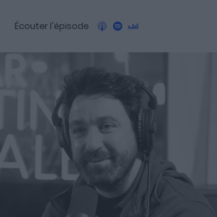
Écouter l'épisode
A propos
Fundora
Merci à notre partenaire !
Découvrez Fundora,
la plateforme qui démocratise l’investissement en private
equity et en dette privée.