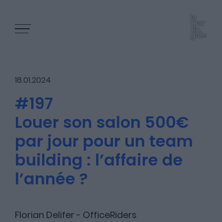
18.01.2024
#197
Louer son salon 500€
Les épisodes
par jour pour un team
building : l’affaire de
Les articles
l’année ?
Nous contacter
Florian Delifer - OfficeRiders