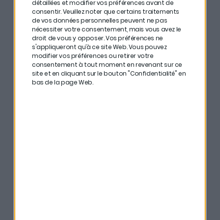
détaillées et modifier vos préférences avant de
## Combien peut-on
consentir.
Veuillez noter que certains traitements
de vos données personnelles peuvent ne pas
gagner en louant son
nécessiter votre consentement, mais vous avez le
droit de vous y opposer. Vos préférences ne
logement à des
s'appliqueront qu’à ce site Web. Vous pouvez
modifier vos préférences ou retirer votre
entreprises ?
consentement à tout moment en revenant sur ce
site et en cliquant sur le bouton "Confidentialité" en
bas de la page Web.
Florian explique que les revenus sont très variés : entre
50€ et 20 000€ par jour en fonction du bien.
Les logements les plus rentables sont des lofts
parisiens de plus de 200 m², loués entre 4 000 et 5
000€ la journée. Les hôtes les plus actifs peuvent
gagner jusqu’à 50 000€ par mois.
Les plateformes comme OfficeRiders prélèvent
en
moyenne 18% de commission
et elles paient les