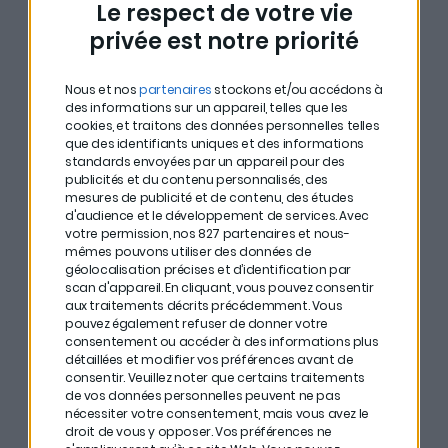
Le respect de votre vie
marché semble exagérer son pessimisme. Elle insiste
privée est notre priorité
néanmoins sur un point :
le prix ne suffit jamais
.
Une action peut être décotée parce que l’entreprise
Nous et nos
partenaires
stockons et/ou accédons à
traverse simplement un mauvais passage… ou parce
des informations sur un appareil, telles que les
cookies, et traitons des données personnelles telles
que son modèle économique est réellement en train
que des identifiants uniques et des informations
standards envoyées par un appareil pour des
de se dégrader. C’est pourquoi chaque signal de prix
publicités et du contenu personnalisés, des
est complété par une analyse des fondamentaux :
mesures de publicité et de contenu, des études
d'audience et le développement de services.
Avec
qualité du management, solidité financière, position
votre permission, nos 827 partenaires et nous-
concurrentielle ou encore perspectives de croissance.
mêmes pouvons utiliser des données de
géolocalisation précises et d’identification par
scan d'appareil. En cliquant, vous pouvez consentir
aux traitements décrits précédemment. Vous
Pourquoi les secteurs
pouvez également refuser de donner votre
consentement ou accéder à des informations plus
que tout le monde fuit
détaillées et modifier vos préférences avant de
consentir.
Veuillez noter que certains traitements
peuvent devenir les plus
de vos données personnelles peuvent ne pas
nécessiter votre consentement, mais vous avez le
intéressants
droit de vous y opposer. Vos préférences ne