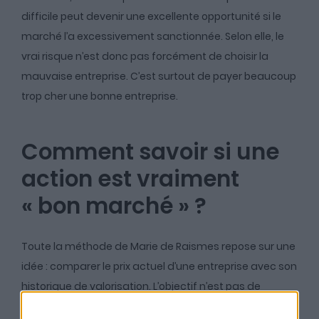
difficile peut devenir une excellente opportunité si le
marché l’a excessivement sanctionnée. Selon elle, le
vrai risque n’est donc pas forcément de choisir la
mauvaise entreprise. C’est surtout de payer beaucoup
trop cher une bonne entreprise.
Comment savoir si une
action est vraiment
« bon marché » ?
Toute la méthode de Marie de Raismes repose sur une
idée : comparer le prix actuel d’une entreprise avec son
historique de valorisation. L’objectif n’est pas de
prédire l’avenir, mais d’identifier les moments où le