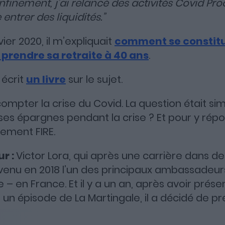
onfinement, j’ai relancé des activités Covid Pr
 entrer des liquidités.”
nvier 2020, il m’expliquait
comment se constit
prendre sa retraite à 40 ans
.
 écrit
un livre
sur le sujet.
 compter la crise du Covid. La question était s
 ses épargnes pendant la crise ? Et pour y répo
ement FIRE.
ur :
Victor Lora, qui après une carrière dans d
evenu en 2018 l’un des principaux ambassade
e – en France. Et il y a un an, après avoir prése
 épisode de La Martingale, il a décidé de pre