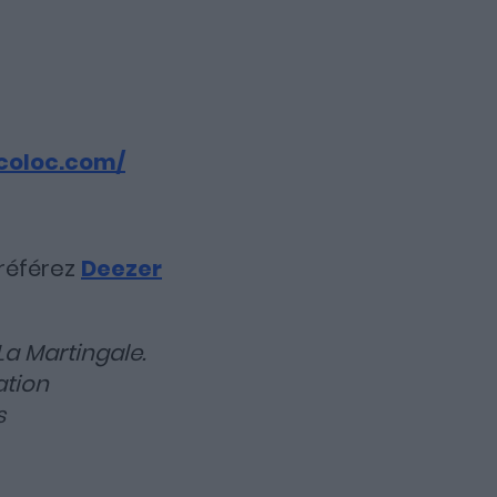
ecoloc.com/
 préférez
Deezer
La Martingale.
ation
s