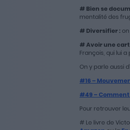
# Bien se docu
mentalité des frug
# Diversifier :
on 
# Avoir une car
François, qui lui 
On y parle aussi d
#16 – Mouvement 
#49 – Comment i
Pour retrouver leu
# Le livre de Vict