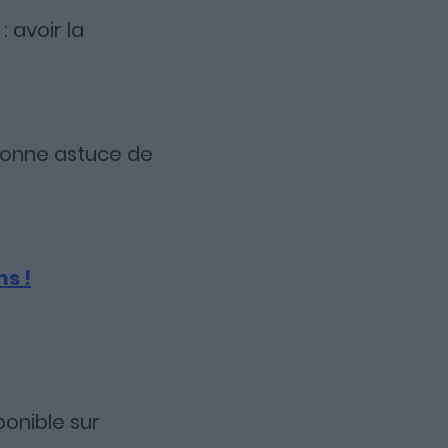
 avoir la
 bonne astuce de
s !
sponible sur