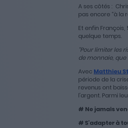
A ses côtés : Chri
pas encore “à la r
Et enfin François, 
quelque temps.
“Pour limiter les 
de monnaie, que d
Avec
Matthieu S
période de la cris
revenus ont baiss
l’argent. Parmi leu
#
Ne jamais vend
# S’adapter à to