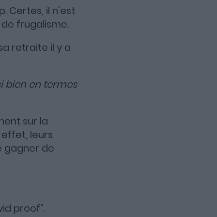
 Certes, il n’est
s de frugalisme.
a retraite il y a
ssi bien en termes
nnent sur la
effet, leurs
e gagner de
id proof”.