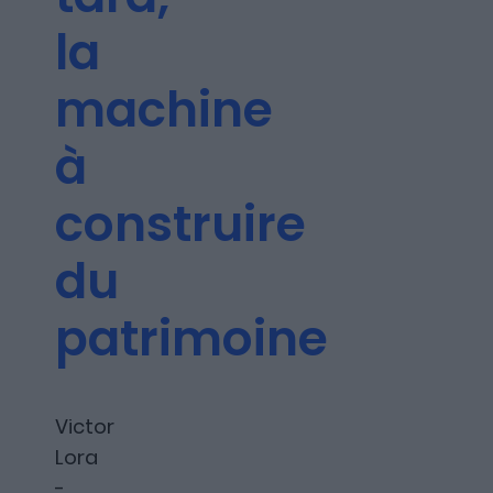
Les articles
la
machine
Nous contacter
à
construire
A propos
du
patrimoine
Fundora
Victor
Lora
Merci à notre partenaire !
-