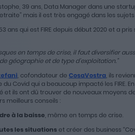
stophe, 39 ans, Data Manager dans une startup.
etraite” mais il est très engagé dans les sujet
Apple Podcasts
Spotify
Deezer
53 ans qui est FIRE depuis début 2020 et a pris s
risques en temps de crise, il faut diversifier au
e géographie et de type d’exploitation.”
tefani
, cofondateur de
CosaVostra
, ils revie
e du Covid qui a beaucoup impacté les FIRE. En 
é et ils ont dû trouver de nouveaux moyens d
rs meilleurs conseils :
re à la baisse
, même en temps de crise.
utes les situations
et créer des business “Cov