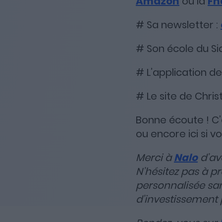
Amazon
ou la
Fn
# Sa newsletter :
# Son école du Si
# L’application de
# Le site de Chris
Bonne écoute ! C’e
ou encore ici si v
Merci à
Nalo
d’av
N’hésitez pas à p
personnalisée sa
d’investissement 