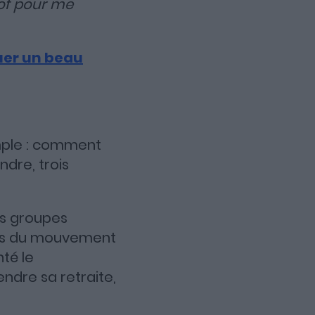
oof pour me
uer un beau
imple : comment
ndre, trois
es groupes
urs du mouvement
nté le
ndre sa retraite,