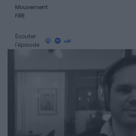
Découvrez Fundora,
Mouvement
la plateforme qui démocratise l’invest
FIRE
et en dette privée.
Écouter
l'épisode