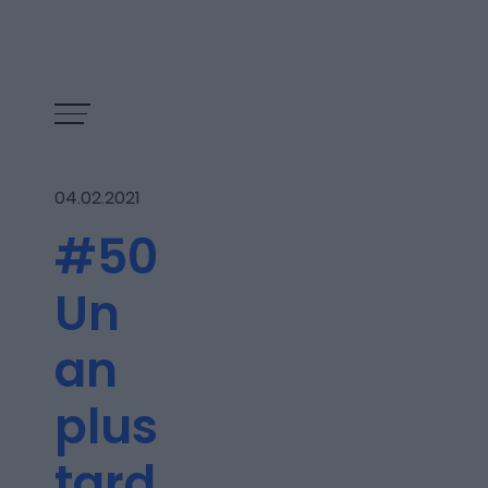
04.02.2021
#50
Un
an
plus
Les épisodes
tard,