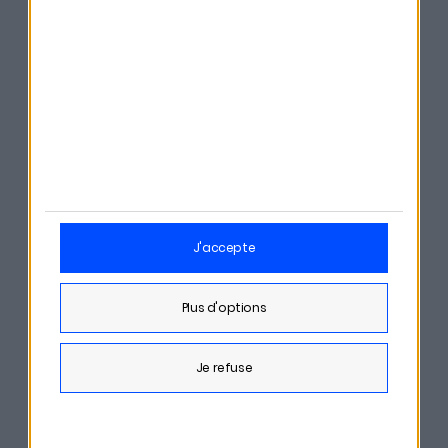
La Martingale est un podcast du label
Orso Media
.
Merci à notre partenaire Amundi, leader européen de
la gestion d’actifs. Découvrez les solutions
d’investissements adaptées à vos projets sur
amundi.fr
j'accepte
Partager cet épisode
plus d'options
je refuse
Derniers épisodes