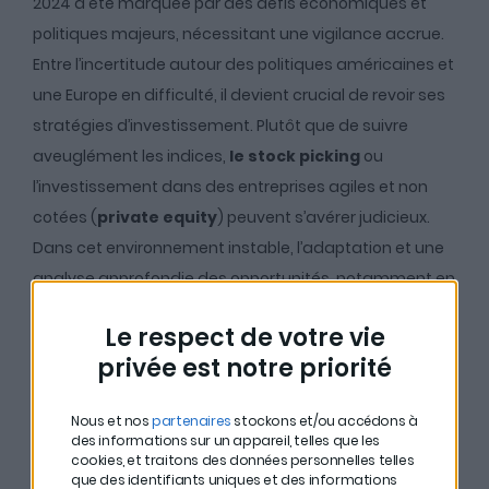
2024 a été marquée par des défis économiques et
politiques majeurs, nécessitant une vigilance accrue.
Entre l’incertitude autour des politiques américaines et
une Europe en difficulté, il devient crucial de revoir ses
stratégies d’investissement. Plutôt que de suivre
aveuglément les indices,
le stock picking
ou
l’investissement dans des entreprises agiles et non
cotées (
private equity
) peuvent s’avérer judicieux.
Dans cet environnement instable, l’adaptation et une
analyse approfondie des opportunités, notamment en
Europe, sont indispensables pour anticiper les
Le respect de votre vie
mouvements du marché.
privée est notre priorité
## L’immobilier en 2024
Nous et nos
partenaires
stockons et/ou accédons à
des informations sur un appareil, telles que les
: une période instable
cookies, et traitons des données personnelles telles
que des identifiants uniques et des informations