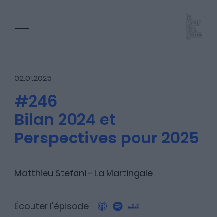
02.01.2025
#246
Bilan 2024 et
Les épisodes
Perspectives pour 2025
Les articles
Matthieu Stefani - La Martingale
Écouter l'épisode
Nous contacter