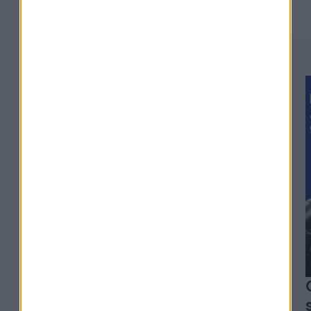
#329
Alexia Arno - Clesame