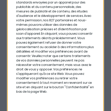
mais intéressante
standards envoyées par un appareil pour des
publicités et du contenu personnalisés, des
mesures de publicité et de contenu, des études
d'audience et le développement de services.
Avec
Cette année, l’immobilier a connu des fluctuations
votre permission, nos 827 partenaires et nous-
mêmes pouvons utiliser des données de
marquées, notamment avec la baisse des prix dans le
géolocalisation précises et d’identification par
logement résidentiel, en partie due à la hausse des
scan d'appareil. En cliquant, vous pouvez consentir
aux traitements décrits précédemment. Vous
taux d’intérêt. Cependant, avec des taux qui
pouvez également refuser de donner votre
redescendent autour des 3 %, des opportunités se
consentement ou accéder à des informations plus
détaillées et modifier vos préférences avant de
dessinent :
négociez fermement et soyez patient
.
consentir.
Veuillez noter que certains traitements
de vos données personnelles peuvent ne pas
Côté commercial, les baux à céder se multiplient,
nécessiter votre consentement, mais vous avez le
droit de vous y opposer. Vos préférences ne
offrant des perspectives intéressantes, notamment
s'appliqueront qu’à ce site Web. Vous pouvez
en repensant leur usage (vers du logement, par
modifier vos préférences ou retirer votre
consentement à tout moment en revenant sur ce
exemple).
site et en cliquant sur le bouton "Confidentialité" en
bas de la page Web.
Enfin,
la rénovation énergétique
reste un enjeu
central à surveiller de près pour anticiper les évolutions
réglementaires et de marché.