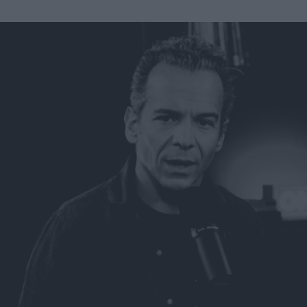
A propos
Fundora
Merci à notre partenaire !
Découvrez Fundora,
la plateforme qui démocratise l’investissement en private
equity et en dette privée.