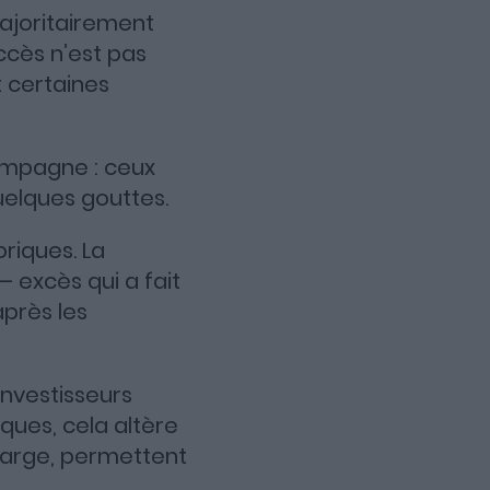
majoritairement
ccès n’est pas
 certaines
ampagne : ceux
uelques gouttes.
riques. La
 – excès qui a fait
après les
investisseurs
ques, cela altère
marge, permettent