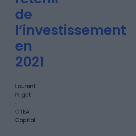
Les articles
de
l’investissement
Nous contacter
en
2021
A propos
Laurent
Puget
-
Fundora
OTEA
Capital
Merci à notre partenaire !