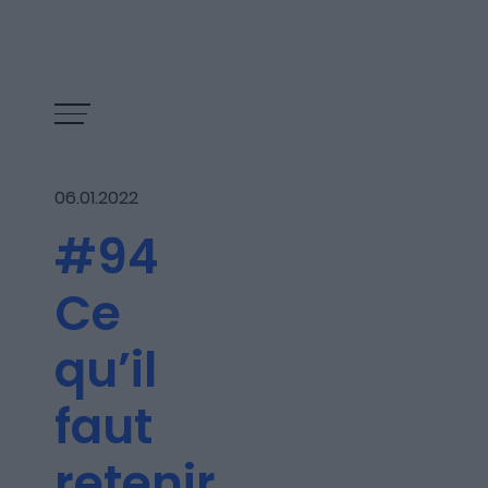
06.01.2022
#94
Ce
qu’il
faut
Les épisodes
retenir