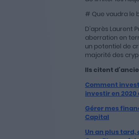
# Que vaudra le bi
D’après Laurent Pu
aberration en ter
un potentiel de c
majorité des cryp
Ils citent d’anci
Comment investi
investir en 2020
Gérer mes finan
Capital
Un an plus tard,