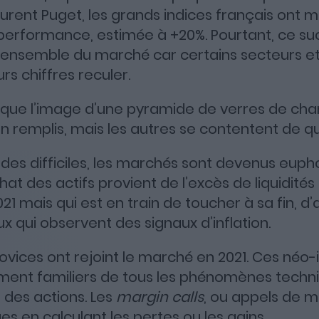
urent Puget, les grands indices français ont 
 performance, estimée à +20%. Pourtant, ce su
Apple Podcasts
Spotify
Deezer
l’ensemble du marché car certains secteurs et
urs chiffres reculer.
voque l’image d’une pyramide de verres de ch
en remplis, mais les autres se contentent de q
des difficiles, les marchés sont devenus eupho
chat des actifs provient de l’excès de liquidités
1 mais qui est en train de toucher à sa fin, d’
x qui observent des signaux d’inflation.
ices ont rejoint le marché en 2021. Ces néo-
ment familiers de tous les phénomènes techni
des actions. Les
margin calls
, ou appels de 
ues en calculant les pertes ou les gains.