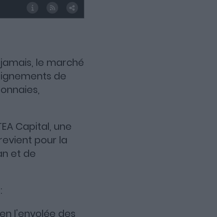
jamais, le marché
nseignements de
monnaies,
TEA Capital, une
revient pour la
an et de
:
 en l’envolée des