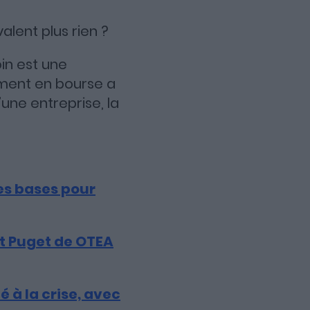
alent plus rien ?
oin est une
ement en bourse a
une entreprise, la
es bases pour
t Puget de OTEA
 à la crise, avec