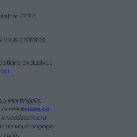
wsletter OTEA
i si vous préférez
ations exclusives
 ici
.
La Martingale.
le site
bricks.co
t investissement
tion ne vous engage
 venir.