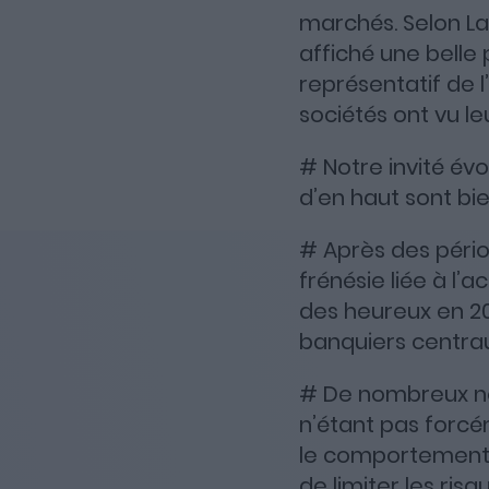
marchés. Selon La
affiché une belle
représentatif de 
sociétés ont vu le
# Notre invité é
d’en haut sont bi
# Après des pério
frénésie liée à l’a
des heureux en 202
banquiers centrau
# De nombreux nov
n’étant pas forcé
le comportement 
de limiter les risq