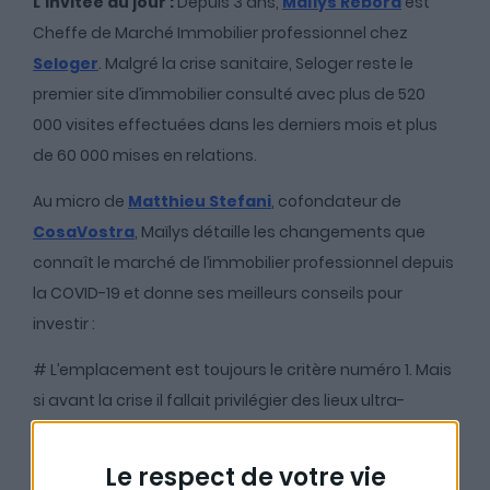
L’invitée du jour :
Depuis 3 ans,
Maïlys Rebora
est
Cheffe de Marché Immobilier professionnel chez
Seloger
. Malgré la crise sanitaire, Seloger reste le
premier site d’immobilier consulté avec plus de 520
000 visites effectuées dans les derniers mois et plus
de 60 000 mises en relations.
Au micro de
Matthieu Stefani
, cofondateur de
CosaVostra
, Maïlys détaille les changements que
connaît le marché de l’immobilier professionnel depuis
la COVID-19 et donne ses meilleurs conseils pour
investir :
# L’emplacement est toujours le critère numéro 1. Mais
si avant la crise il fallait privilégier des lieux ultra-
visibles, aujourd’hui des Dark Kitchens peuvent très
bien voir le jour dans de petites rues moins passantes.
Le respect de votre vie