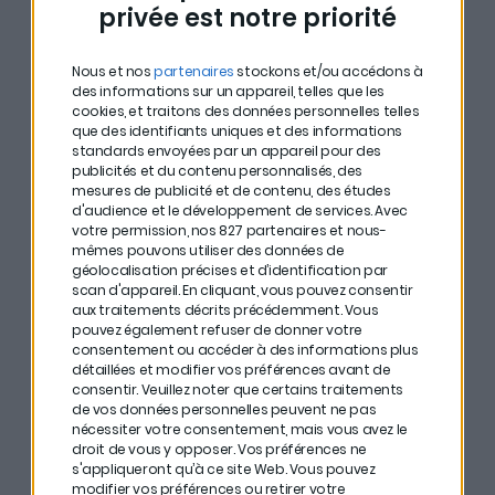
privée est notre priorité
# L’immobilier de bureaux coûte moins cher. Il est donc
moins avantageux de transformer une habitation en
Nous et nos
partenaires
stockons et/ou accédons à
bureau.
des informations sur un appareil, telles que les
cookies, et traitons des données personnelles telles
# Si vous êtes propriétaire d’un hôtel, Maïlys Rebora
que des identifiants uniques et des informations
standards envoyées par un appareil pour des
vous conseille de ne pas vendre tout de suite. Par
publicités et du contenu personnalisés, des
contre, vous pouvez y investir.
mesures de publicité et de contenu, des études
d'audience et le développement de services.
Avec
votre permission, nos 827 partenaires et nous-
# La demande s’est beaucoup déplacée en Bretagne
mêmes pouvons utiliser des données de
et dans certaines régions comme la région Rhône-
géolocalisation précises et d’identification par
scan d'appareil. En cliquant, vous pouvez consentir
Alpes par exemple où vous pouvez réaliser de jolies
aux traitements décrits précédemment. Vous
marges.
pouvez également refuser de donner votre
consentement ou accéder à des informations plus
détaillées et modifier vos préférences avant de
# Investir dans un local d’activités peut vous
consentir.
Veuillez noter que certains traitements
permettre de combiner plusieurs activités.
de vos données personnelles peuvent ne pas
nécessiter votre consentement, mais vous avez le
# Contrairement à ce que l’on pourrait penser, investir
droit de vous y opposer. Vos préférences ne
s'appliqueront qu’à ce site Web. Vous pouvez
dans des grandes surfaces de bureaux est toujours
modifier vos préférences ou retirer votre