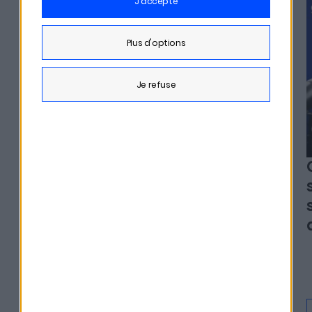
j'accepte
plus d'options
je refuse
Alexia Arno - Clesame
L'erreur qui peut coûter
des milliers d'euros à vos
héritiers