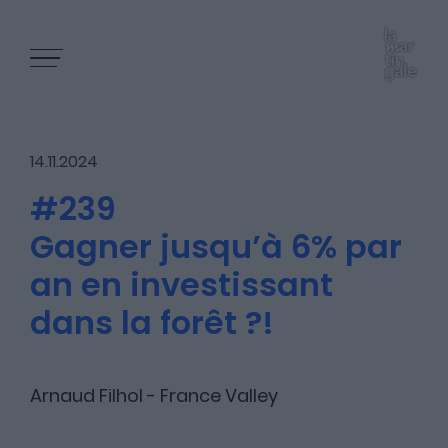
14.11.2024
#239
Gagner jusqu’à 6% par
Les épisodes
an en investissant
dans la forêt ?!
Les articles
Arnaud Filhol - France Valley
Nous contacter