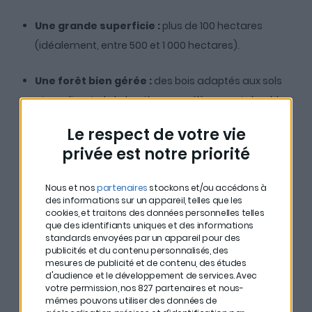
Une grande superficie :
plus de 100 hectares
(idéalement, entre 500 et 1 000 hectares).
Une forêt bien gérée :
des bois adaptés aux sols
et au climat, de la lumière, un prélèvement durable,
un équilibre respecté entre la faune et la flore.
Le respect de votre vie
privée est notre priorité
Des essences d’arbres diversifiées
.
Nous et nos
partenaires
stockons et/ou accédons à
des informations sur un appareil, telles que les
## Quelle est la
cookies, et traitons des données personnelles telles
que des identifiants uniques et des informations
rentabilité d’une forêt ?
standards envoyées par un appareil pour des
publicités et du contenu personnalisés, des
mesures de publicité et de contenu, des études
d'audience et le développement de services.
Avec
Une forêt rapporte en moyenne
2 à 3% par an
. Ensuite,
votre permission, nos 827 partenaires et nous-
entre en compte la valorisation de la forêt dans le
mêmes pouvons utiliser des données de