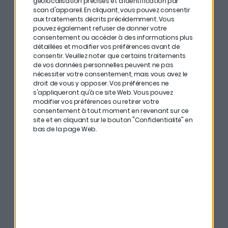
géolocalisation précises et d’identification par
temps et l’état du marché. Arnaud note que les
scan d'appareil. En cliquant, vous pouvez consentir
usages du bois sont en hausse en Europe, qu’il s’agisse
aux traitements décrits précédemment. Vous
pouvez également refuser de donner votre
de la production de vêtements, de l’énergie ou de la
consentement ou accéder à des informations plus
construction (ce qui est une bonne nouvelle pour la
détaillées et modifier vos préférences avant de
consentir.
Veuillez noter que certains traitements
valeur future des forêts).
de vos données personnelles peuvent ne pas
nécessiter votre consentement, mais vous avez le
Il existe également des
fonds d’investissement
droit de vous y opposer. Vos préférences ne
s'appliqueront qu’à ce site Web. Vous pouvez
dans les forêts
, qui peuvent proposer un rendement
modifier vos préférences ou retirer votre
compris entre
4% et 6% par an
.
consentement à tout moment en revenant sur ce
site et en cliquant sur le bouton "Confidentialité" en
bas de la page Web.
## Forêts et GFI : quels
avantages fiscaux ?
Transmission :