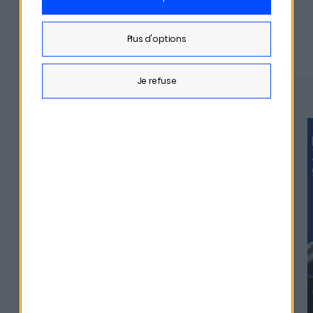
Derniers épisodes
plus d'options
je refuse
#329