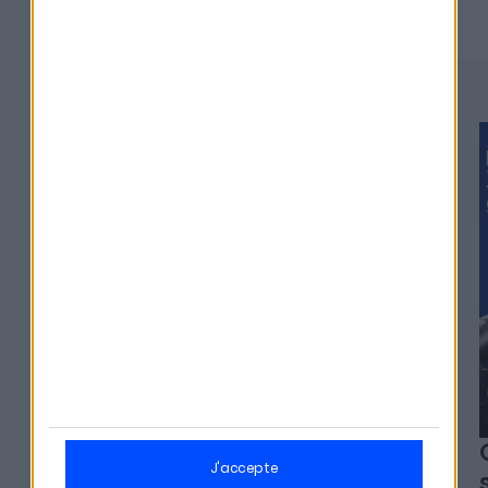
#329
j'accepte
Alexia Arno - Clesame