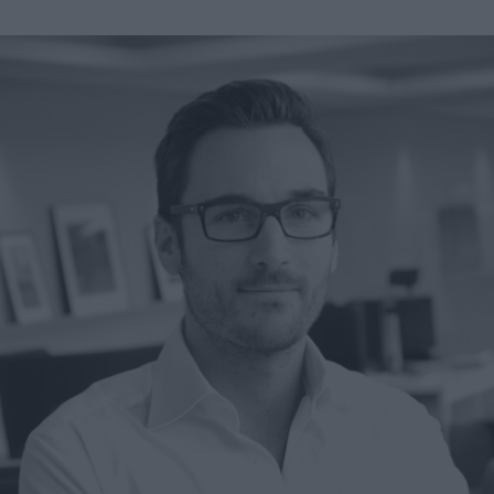
A propos
Fundora
Merci à notre partenaire !
Découvrez Fundora,
la plateforme qui démocratise l’investissement en private
equity et en dette privée.