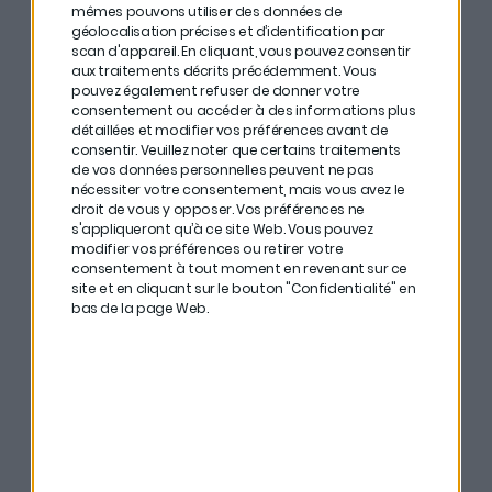
mêmes pouvons utiliser des données de
géolocalisation précises et d’identification par
# Si le risque a une très mauvaise connotation en
scan d'appareil. En cliquant, vous pouvez consentir
France, il est tout de même important de toujours en
aux traitements décrits précédemment. Vous
pouvez également refuser de donner votre
prendre.
consentement ou accéder à des informations plus
détaillées et modifier vos préférences avant de
# Avoir comme plan A : croire en l’avenir. Et comme
consentir.
Veuillez noter que certains traitements
de vos données personnelles peuvent ne pas
plan B : se préparer au pire.
nécessiter votre consentement, mais vous avez le
droit de vous y opposer. Vos préférences ne
# Accepter la volatilité. Nassim Taleb en parle dans
s'appliqueront qu’à ce site Web. Vous pouvez
modifier vos préférences ou retirer votre
son ouvrage
Antifragile
, c’est ce qui vous permettra
consentement à tout moment en revenant sur ce
d’aiguiser votre système de stabilisation.
site et en cliquant sur le bouton "Confidentialité" en
bas de la page Web.
# Suivre les 3 grands principes : la temporalité, la
simplicité (la volatilité implicite) et la diversité.
# Mais aussi 3 approches pratiques : le pacte d’Ulysse,
l’approche Barbell et l’approche
pré-mortem.
lls y parlent aussi d’anciens épisodes de La Martingale :