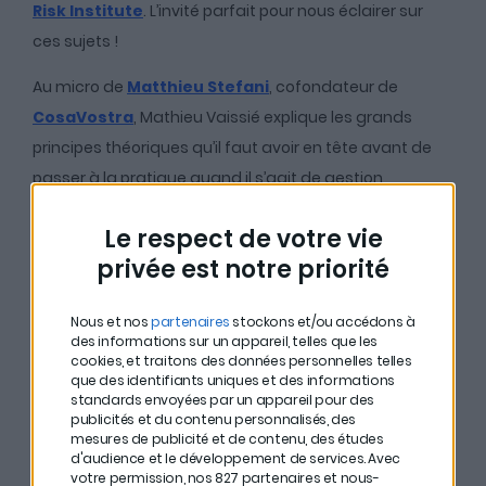
Risk Institute
. L’invité parfait pour nous éclairer sur
ces sujets !
Au micro de
Matthieu Stefani
, cofondateur de
CosaVostra
, Mathieu Vaissié explique les grands
principes théoriques qu’il faut avoir en tête avant de
passer à la pratique quand il s’agit de gestion
financière. A savoir :
Le respect de votre vie
#
La théorie moderne du portefeuille. Développée en
privée est notre priorité
1952 par Harry Markowitz, cette théorie explique
comment mélanger des actifs risqués et non risqués
Nous et nos
partenaires
stockons et/ou accédons à
des informations sur un appareil, telles que les
pour optimiser son portefeuille dans le temps et être
cookies, et traitons des données personnelles telles
100% gagnant (ou presque).
que des identifiants uniques et des informations
standards envoyées par un appareil pour des
# Pour comprendre le marché financier, il faut d’abord
publicités et du contenu personnalisés, des
mesures de publicité et de contenu, des études
comprendre le fonctionnement des humains, ensuite
d'audience et le développement de services.
Avec
votre permission, nos 827 partenaires et nous-
la micro-macro et enfin la mécanique des marchés.