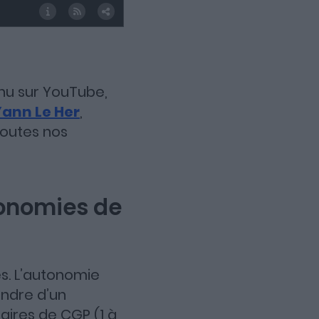
nu sur YouTube,
Yann Le Her
,
toutes nos
économies de
s. L’autonomie
endre d’un
raires de CGP (1 à