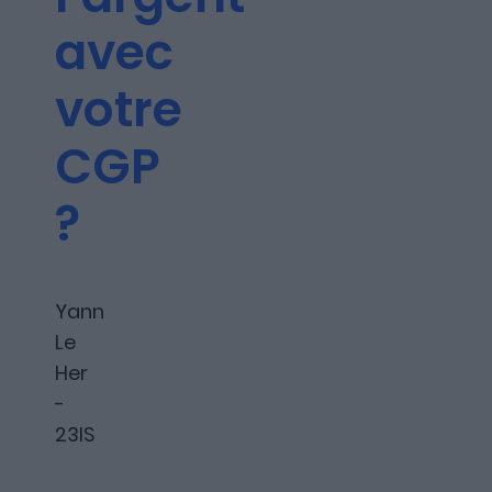
Les articles
avec
votre
Nous contacter
CGP
?
A propos
Yann
Le
Her
Fundora
-
23IS
Merci à notre partenaire !