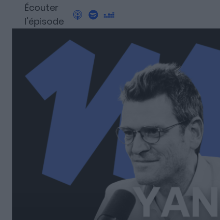
Découvrez Fundora,
Écouter
la plateforme qui démocratise l’invest
l'épisode
et en dette privée.