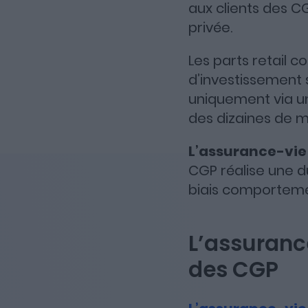
aux clients des CG
privée.
Les parts retail c
d’investissement 
uniquement via un
des dizaines de mi
L’assurance-vi
CGP réalise une d
biais comportemen
L’assuranc
des CGP