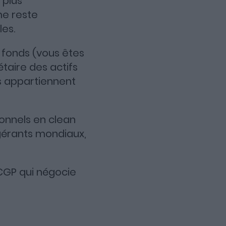
 plus
me reste
les.
 fonds (vous êtes
étaire des actifs
us appartiennent
ionnels en clean
 gérants mondiaux,
 CGP qui négocie