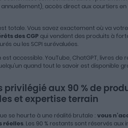
 annuellement), accès direct aux courtiers en l
Apple Podcasts
Spotify
Deezer
st totale. Vous savez exactement où va votre
térêts des CGP
qui vendent des produits à for
rés ou les SCPI surévaluées.
on est accessible. YouTube, ChatGPT, livres de r
elqu’un quand tout le savoir est disponible g
 privilégié aux 90 % de produ
es et expertise terrain
ique se heurte à une réalité brutale :
vous n’ac
 réelles
. Les 90 % restants sont réservés aux i