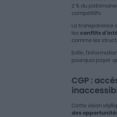
2 % du patrimoine
compétitifs.
La transparence e
les
conflits d’in
comme les structu
Enfin, l’informati
pourquoi payer qu
CGP : accès
inaccessibl
Cette vision idyll
des opportunités