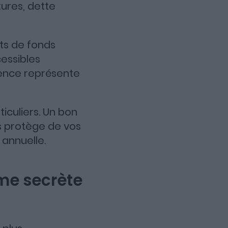
tures, dette
rts de fonds
cessibles
rence représente
iculiers. Un bon
us protège de vos
annuelle.
me secrète