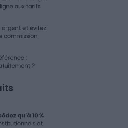
igne aux tarifs
 argent et évitez
te commission,
éférence :
ratuitement ?
its
cédez qu’à 10 %
nstitutionnels et