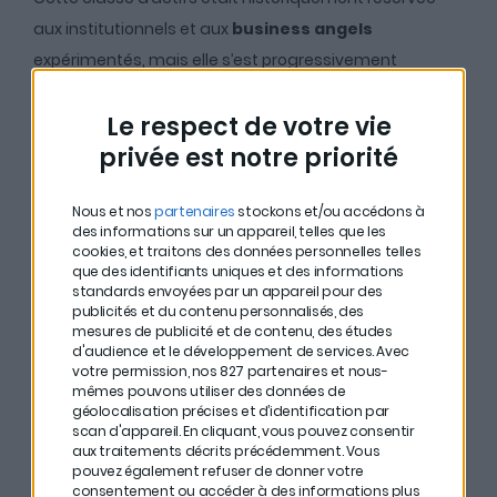
aux institutionnels et aux
business angels
expérimentés, mais elle s’est progressivement
démocratisée.
Le respect de votre vie
privée est notre priorité
Les raisons de la
croissance du private
Nous et nos
partenaires
stockons et/ou accédons à
des informations sur un appareil, telles que les
equity
cookies, et traitons des données personnelles telles
que des identifiants uniques et des informations
standards envoyées par un appareil pour des
publicités et du contenu personnalisés, des
Le
private equity
connaît une croissance rapide en
mesures de publicité et de contenu, des études
d'audience et le développement de services.
Avec
raison de plusieurs facteurs :
votre permission, nos 827 partenaires et nous-
mêmes pouvons utiliser des données de
géolocalisation précises et d’identification par
scan d'appareil. En cliquant, vous pouvez consentir
Excellente performance
sur les
10 à 15 dernières
aux traitements décrits précédemment. Vous
années
, attirant de plus en plus d’investisseurs.
pouvez également refuser de donner votre
consentement ou accéder à des informations plus