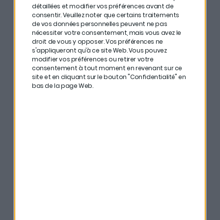
détaillées et modifier vos préférences avant de
Désengagement récent des banques
, qui
consentir.
Veuillez noter que certains traitements
de vos données personnelles peuvent ne pas
prêtent moins aux PME, ouvrant la voie aux fonds de
nécessiter votre consentement, mais vous avez le
private equity et aux plateformes de financement.
droit de vous y opposer. Vos préférences ne
s'appliqueront qu’à ce site Web. Vous pouvez
modifier vos préférences ou retirer votre
Accès simplifié pour les particuliers
, avec des
consentement à tout moment en revenant sur ce
site et en cliquant sur le bouton "Confidentialité" en
produits accessibles pour quelques milliers d’euros,
bas de la page Web.
contre des tickets d’entrée bien plus élevés
auparavant.
Private equity : les zones
de vigilance
Malgré ses avantages, le
private equity
présente des
risques à ne pas négliger :