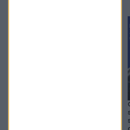
#329
Alexia Arno - Clesame
L'erreur qui peut coûter
des milliers d'euros à vos