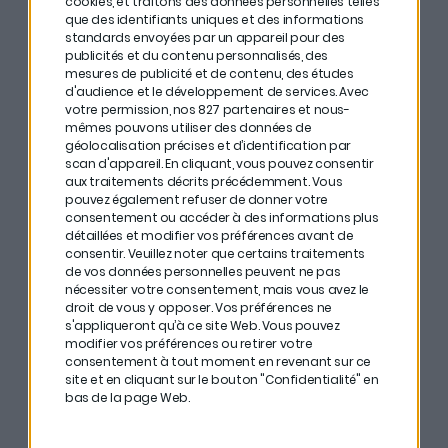
cookies, et traitons des données personnelles telles
“Pour limiter les risques en temps de crise, il faut
que des identifiants uniques et des informations
standards envoyées par un appareil pour des
diversifier aussi bien en termes de monnaie, que de
publicités et du contenu personnalisés, des
mesures de publicité et de contenu, des études
géographie et de type d’exploitation.”
d'audience et le développement de services.
Avec
votre permission, nos 827 partenaires et nous-
Avec
Matthieu Stefani
, cofondateur de
CosaVostra
,
mêmes pouvons utiliser des données de
ils reviennent sur la période de la crise du Covid qui a
géolocalisation précises et d’identification par
scan d'appareil. En cliquant, vous pouvez consentir
beaucoup impacté les FIRE. En effet, leurs revenus ont
aux traitements décrits précédemment. Vous
pouvez également refuser de donner votre
baissé et ils ont dû trouver de nouveaux moyens de
consentement ou accéder à des informations plus
gagner de l’argent. Parmi leurs meilleurs conseils :
détaillées et modifier vos préférences avant de
consentir.
Veuillez noter que certains traitements
#
Ne jamais vendre à la baisse
, même en temps de
de vos données personnelles peuvent ne pas
nécessiter votre consentement, mais vous avez le
crise.
droit de vous y opposer. Vos préférences ne
s'appliqueront qu’à ce site Web. Vous pouvez
# S’adapter à toutes les situations
et créer des
modifier vos préférences ou retirer votre
consentement à tout moment en revenant sur ce
business “Covid proof”.
site et en cliquant sur le bouton "Confidentialité" en
bas de la page Web.
# Bien se documenter
sur ce nouvel environnement.
L’objectif : avoir la mentalité des frugalistes et définir