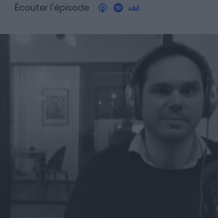
Écouter l'épisode
A propos
Fundora
Merci à notre partenaire !
Découvrez Fundora,
la plateforme qui démocratise l’investissement en private
equity et en dette privée.