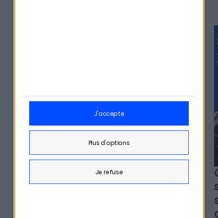
#329
j'accepte
plus d'options
je refuse
Alexia Arno - Clesame
L'erreur qui peut coûter
des milliers d'euros à vos