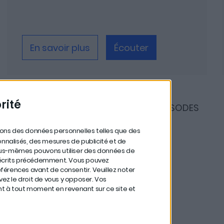
En savoir plus
Écouter
rité
DÉCOUVRIR TOUS LES ÉPISODES
itons des données personnelles telles que des
nnalisés, des mesures de publicité et de
ous-mêmes pouvons utiliser des données de
s décrits précédemment. Vous pouvez
férences avant de consentir.
Veuillez noter
z le droit de vous y opposer. Vos
nt à tout moment en revenant sur ce site et
Nous suivre
Linkedin