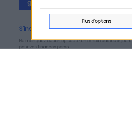
plus d'options
S'inscrire à la newsletter
Ne manquez aucun épisode ! Un email tous les 15 jours
pour vos finances perso.