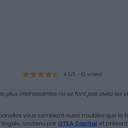
issement en private equity
4.5/5 - (2 votes)
es plus intéressantes ne se font pas avec les vi
onnelles vous semblent aussi troubles que le t
tingale, soutenu par
OTEA Capital
et présen