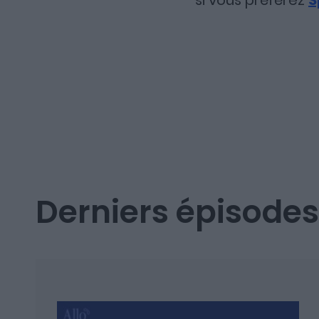
si vous préférez
S
Derniers épisodes