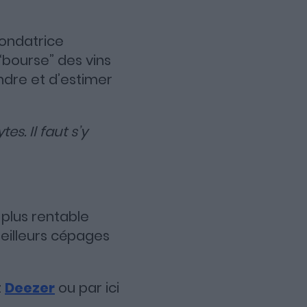
fondatrice
“bourse” des vins
ndre et d’estimer
s. Il faut s’y
e plus rentable
meilleurs cépages
z
Deezer
ou par ici