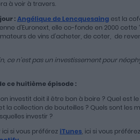
a à voir à travers.
jour :
Angélique de Lencquesaing
est la co
ienne d’Euronext, elle co-fonde en 2000 cette 
ateurs de vins d’acheter, de coter, de reve
vin, ce n’est pas un investissement pour néophyte
 ce huitième épisode :
on investit doit il être bon à boire ? Quel est l
et la collection de bouteilles ? Quels sont les 
Apple Podcasts
Spotify
Deezer
squelles investir ?
ici si vous préférez
iTunes
, ici si vous préfére