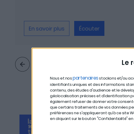
En savoir plus
Écouter
Le 
partenaires
Nous et nos
stockons et/ou acc
identifiants uniques et des informations sta
contenu, des études d'audience et le dével
géolocalisation précises et d’identification
également refuser de donner votre consentem
que certains traitements de vos données per
préférences ne s'appliqueront qu’à ce site 
en cliquant sur le bouton "Confidentialité" e
est un podcast produit par