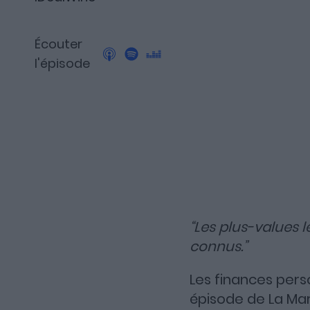
Découvrez Fundora,
la plateforme qui démocratise l’invest
Écouter
et en dette privée.
l'épisode
“Les plus-values l
connus.”
Les finances pers
épisode de La Mar