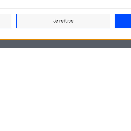
Spotify
je refuse
Deezer
Amazon Music
S'inscrire