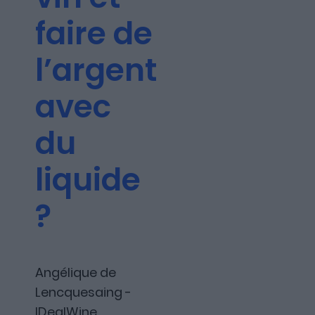
Les articles
faire de
l’argent
Nous contacter
avec
du
A propos
liquide
?
Fundora
Angélique de
Lencquesaing -
Merci à notre partenaire !
IDealWine