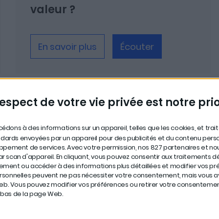
valeur ?
En savoir plus
Écouter
respect de votre vie privée est notre prio
édons à des informations sur un appareil, telles que les cookies, et tra
ndards envoyées par un appareil pour des publicités et du contenu perso
oppement de services.
Avec votre permission, nos 827 partenaires et n
 par scan d'appareil. En cliquant, vous pouvez consentir aux traitement
ent ou accéder à des informations plus détaillées et modifier vos pré
sonnelles peuvent ne pas nécessiter votre consentement, mais vous ave
Web. Vous pouvez modifier vos préférences ou retirer votre consenteme
S'abonner
n bas de la page Web.
Apple Podcasts