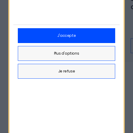
des milliers d'euros à vos
héritiers
j'accepte
En savoir plus
Écouter
plus d'options
je refuse
DÉCOUVRIR TOUS LES ÉPISODES