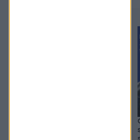
#329
Alexia Arno - Clesame
L'erreur qui peut coûter