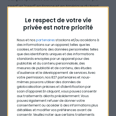
seed” et “seed” en France et en Amérique du Nord.
Au micro de
Matthieu Stefani
, cofondateur de
Le respect de votre vie
CosaVostra
, il met en lumière le fonctionnement de
privée est notre priorité
Newfund et explique tout ce à quoi il faut prêter
attention si l’on souhaite investir à son tour dans les
Nous et nos
partenaires
stockons et/ou accédons à
des informations sur un appareil, telles que les
startups :
cookies, et traitons des données personnelles telles
que des identifiants uniques et des informations
#
Il ne faut surtout pas se laisser entraîner par sa
standards envoyées par un appareil pour des
publicités et du contenu personnalisés, des
FOMO (
Fear Of Missing Out
) et investir dans les boîtes
mesures de publicité et de contenu, des études
aux services “tendances”. Les trottinettes électriques
d'audience et le développement de services.
Avec
votre permission, nos 827 partenaires et nous-
c’est bien, mais toutes les boîtes qui en proposent ne
mêmes pouvons utiliser des données de
deviendront pas des licornes.
géolocalisation précises et d’identification par
scan d'appareil. En cliquant, vous pouvez consentir
aux traitements décrits précédemment. Vous
#
Avant d’investir dans une startup, calculez sa
pouvez également refuser de donner votre
valorisation. Pour cela, c’est simple : vous divisez le
consentement ou accéder à des informations plus
détaillées et modifier vos préférences avant de
montant que cherche à lever l’entrepreneur par la
consentir.
Veuillez noter que certains traitements