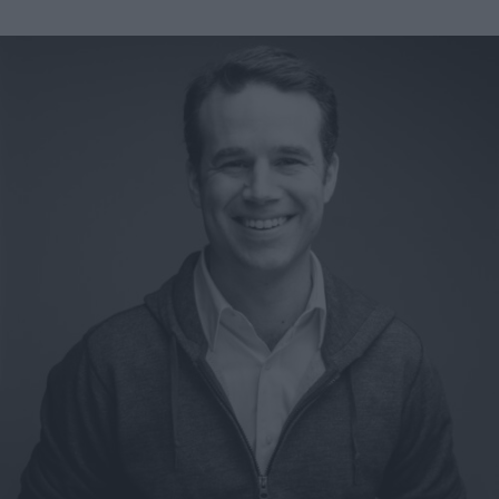
A propos
Fundora
Merci à notre partenaire !
Découvrez Fundora,
la plateforme qui démocratise l’investissement en private
equity et en dette privée.