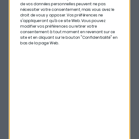
dilution qu’il recherche.
de vos données personnelles peuvent ne pas
nécessiter votre consentement, mais vous avez le
droit de vous y opposer. Vos préférences ne
#
Si vous voulez augmenter vos chances que votre
s'appliqueront qu’à ce site Web. Vous pouvez
startup française devienne une licorne, il est impératif
modifier vos préférences ou retirer votre
consentement à tout moment en revenant sur ce
d’avoir une vision internationale dès le début. Les
site et en cliquant sur le bouton "Confidentialité" en
boîtes trop franco-françaises ont peu de chances de
bas de la page Web.
devenir énormes.
#
Et bien sûr, comme toujours, ne mettez pas tous vos
œufs dans le même panier et ne vous fiez pas
uniquement à la marque en question. Renseignez-
vous et faites tous les calculs nécessaires.
Bonne écoute ! C’est par ici si vous préférez
iTunes
, ici
si vous préférez
Deezer
ou encore ici si vous préférez
Spotify
.
Merci à
Nalo
d’avoir rendu possible cette cinquième