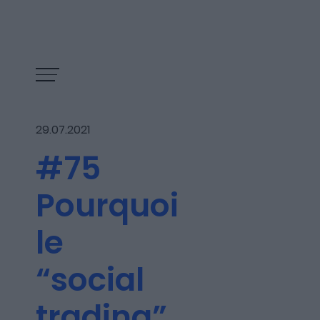
29.07.2021
#75
Pourquoi
le
“social
Les épisodes
trading”