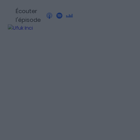
Découvrez Fundora,
Écouter
la plateforme qui démocratise l’invest
l'épisode
et en dette privée.