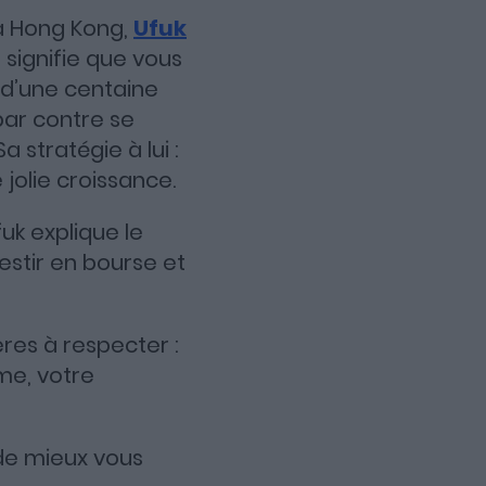
à Hong Kong,
Ufuk
 signifie que vous
 d’une centaine
par contre se
 stratégie à lui :
 jolie croissance.
fuk explique le
vestir en bourse et
ères à respecter :
me, votre
de mieux vous