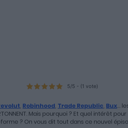
5/5 - (1 vote)
Revolut
,
Robinhood
,
Trade Republic
,
Bux
… l
TONNENT. Mais pourquoi ? Et quel intérêt pour u
forme ? On vous dit tout dans ce nouvel épis