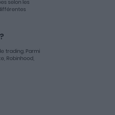
es selon les
différentes
 ?
de trading. Parmi
te, Robinhood,