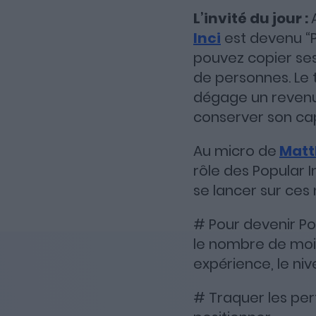
L’invité du jour :
Inci
est devenu “P
pouvez copier se
de personnes. Le 
dégage un revenu s
conserver son capi
Au micro de
Matt
rôle des Popular I
se lancer sur ces
# Pour devenir Pop
le nombre de moi
expérience, le ni
# Traquer les pe