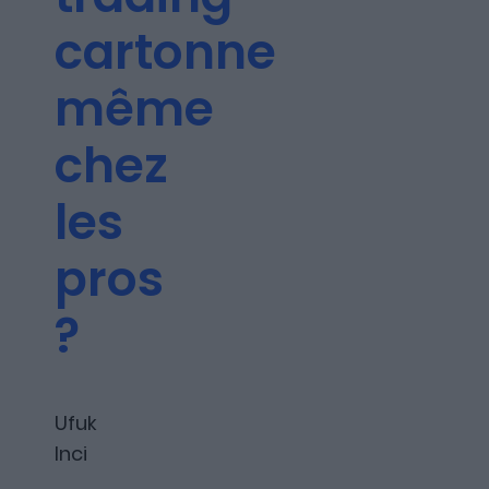
Les articles
cartonne
même
Nous contacter
chez
les
A propos
pros
?
Fundora
Ufuk
Inci
Merci à notre partenaire !