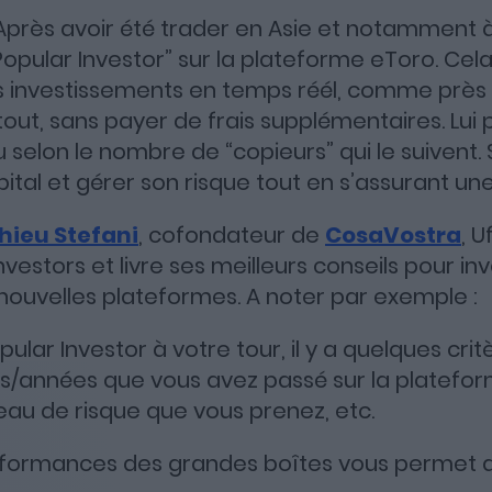
Après avoir été trader en Asie et notamment 
opular Investor” sur la plateforme eToro. Cela
s investissements en temps réél, comme près
tout, sans payer de frais supplémentaires. Lui 
elon le nombre de “copieurs” qui le suivent. Sa
tal et gérer son risque tout en s’assurant une
hieu Stefani
, cofondateur de
CosaVostra
, U
nvestors et livre ses meilleurs conseils pour in
 nouvelles plateformes. A noter par exemple :
ular Investor à votre tour, il y a quelques crit
s/années que vous avez passé sur la platefor
veau de risque que vous prenez, etc.
rformances des grandes boîtes vous permet 