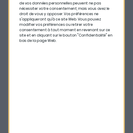
#
Projetez-vous dans le bien que vous achetez.
de vos données personnelles peuvent ne pas
nécessiter votre consentement, mais vous avez le
Demandez-vous toujours : est-ce que je pourrais y
droit de vous y opposer. Vos préférences ne
vivre ? C’est important.
s'appliqueront qu’à ce site Web. Vous pouvez
modifier vos préférences ou retirer votre
consentement à tout moment en revenant sur ce
#
Acheter du neuf vous permet d’acheter de la
site et en cliquant sur le bouton "Confidentialité" en
sécurité. Et vous pourrez toujours le valoriser.
bas de la page Web.
#
Si un bien vous plaît, signez directement un contrat
de réservation. Même si vous avez encore besoin de
quelques jours de réflexion.
#
Lancez-vous le plus tôt possible et dès que vos
revenus vous le permettent.
Bonne écoute ! C’est par ici si vous préférez
iTunes
, ici
si vous préférez
Deezer
ou encore ici si vous préférez
Spotify
.
Merci à
Nalo
d’avoir rendu possible cette cinquième