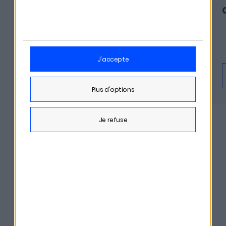
des milliers d'euros à vos
héritiers
j'accepte
En savoir plus
Écouter
plus d'options
je refuse
DÉCOUVRIR TOUS LES ÉPISODES