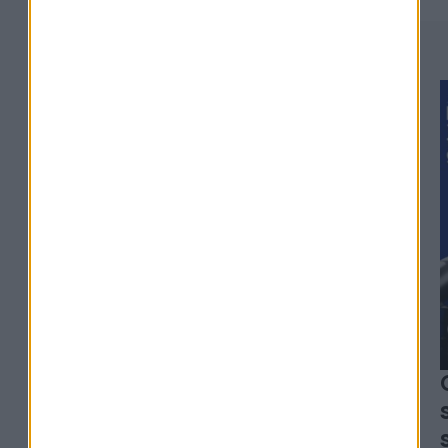
#329
Alexia Arno - Clesame
L'erreur qui peut coûter