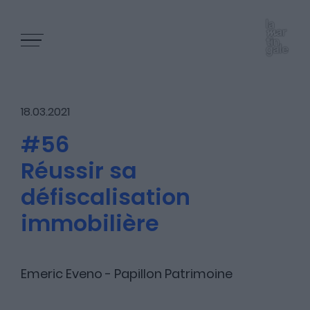
18.03.2021
#56
Réussir sa
Les épisodes
défiscalisation
immobilière
Les articles
Emeric Eveno - Papillon Patrimoine
Nous contacter