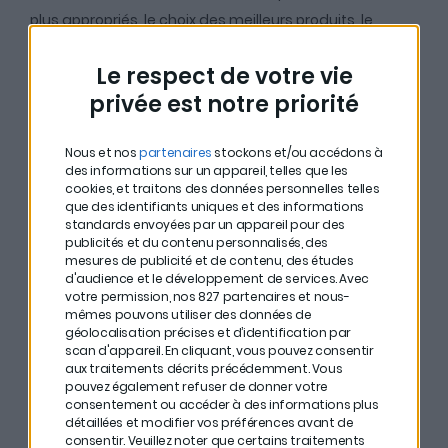
plus appropriés, le choix des meilleurs produits, le
financement et la mise en location.
Le respect de votre vie
Au micro de
Matthieu Stefani
, cofondateur de
privée est notre priorité
CosaVostra
, Emeric Eveno explique le
fonctionnement de la Loi Pinel, de la Loi Malraux mais
Nous et nos
partenaires
stockons et/ou accédons à
des informations sur un appareil, telles que les
aussi tout ce à quoi il faut prêter attention lorsqu’on
cookies, et traitons des données personnelles telles
défiscalise avec l’immobilier :
que des identifiants uniques et des informations
standards envoyées par un appareil pour des
#
Choisissez le bon conseiller en gestion de
publicités et du contenu personnalisés, des
mesures de publicité et de contenu, des études
patrimoine. Il faut absolument que vous ayez
d'audience et le développement de services.
Avec
votre permission, nos 827 partenaires et nous-
confiance en lui.
mêmes pouvons utiliser des données de
géolocalisation précises et d’identification par
#
Mais aussi le bon promoteur.
scan d'appareil. En cliquant, vous pouvez consentir
aux traitements décrits précédemment. Vous
#
Réalisez une étude approfondie de vos finances et
pouvez également refuser de donner votre
consentement ou accéder à des informations plus
de votre fiscalité avant même d’investir.
détaillées et modifier vos préférences avant de
consentir.
Veuillez noter que certains traitements