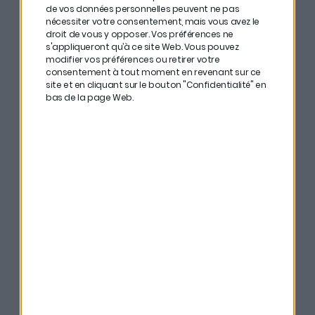
dilution qu’il recherche.
de vos données personnelles peuvent ne pas
nécessiter votre consentement, mais vous avez le
droit de vous y opposer. Vos préférences ne
#
Si vous voulez augmenter vos chances que votre
s'appliqueront qu’à ce site Web. Vous pouvez
startup française devienne une licorne, il est impératif
modifier vos préférences ou retirer votre
consentement à tout moment en revenant sur ce
d’avoir une vision internationale dès le début. Les
site et en cliquant sur le bouton "Confidentialité" en
boîtes trop franco-françaises ont peu de chances de
bas de la page Web.
devenir énormes.
#
Et bien sûr, comme toujours, ne mettez pas tous vos
œufs dans le même panier et ne vous fiez pas
uniquement à la marque en question. Renseignez-
vous et faites tous les calculs nécessaires.
Bonne écoute ! C’est par ici si vous préférez
iTunes
, ici
si vous préférez
Deezer
ou encore ici si vous préférez
Spotify
.
Merci à
Nalo
d’avoir rendu possible cette cinquième