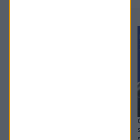
#329
Alexia Arno - Clesame
L'erreur qui peut coûter