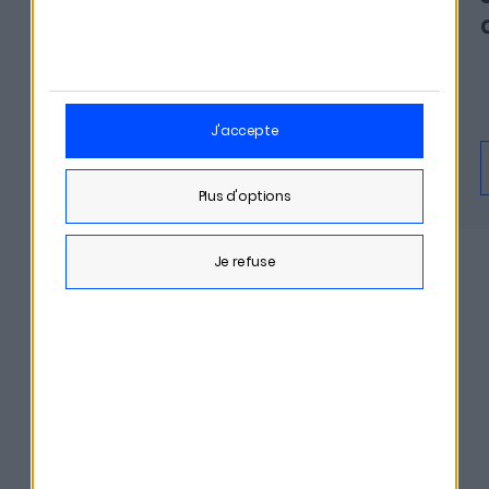
des milliers d'euros à vos
héritiers
j'accepte
En savoir plus
Écouter
plus d'options
je refuse
DÉCOUVRIR TOUS LES ÉPISODES