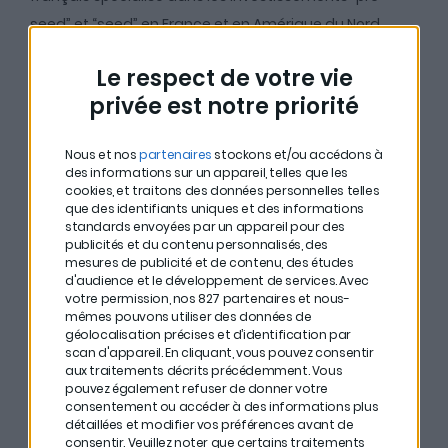
seed” et “seed” en France et en Amérique du Nord.
Au micro de
Matthieu Stefani
, cofondateur de
Le respect de votre vie
CosaVostra
, il met en lumière le fonctionnement de
privée est notre priorité
Newfund et explique tout ce à quoi il faut prêter
attention si l’on souhaite investir à son tour dans les
Nous et nos
partenaires
stockons et/ou accédons à
des informations sur un appareil, telles que les
startups :
cookies, et traitons des données personnelles telles
que des identifiants uniques et des informations
#
Il ne faut surtout pas se laisser entraîner par sa
standards envoyées par un appareil pour des
publicités et du contenu personnalisés, des
FOMO (
Fear Of Missing Out
) et investir dans les boîtes
mesures de publicité et de contenu, des études
aux services “tendances”. Les trottinettes électriques
d'audience et le développement de services.
Avec
votre permission, nos 827 partenaires et nous-
c’est bien, mais toutes les boîtes qui en proposent ne
mêmes pouvons utiliser des données de
deviendront pas des licornes.
géolocalisation précises et d’identification par
scan d'appareil. En cliquant, vous pouvez consentir
aux traitements décrits précédemment. Vous
#
Avant d’investir dans une startup, calculez sa
pouvez également refuser de donner votre
valorisation. Pour cela, c’est simple : vous divisez le
consentement ou accéder à des informations plus
détaillées et modifier vos préférences avant de
montant que cherche à lever l’entrepreneur par la
consentir.
Veuillez noter que certains traitements