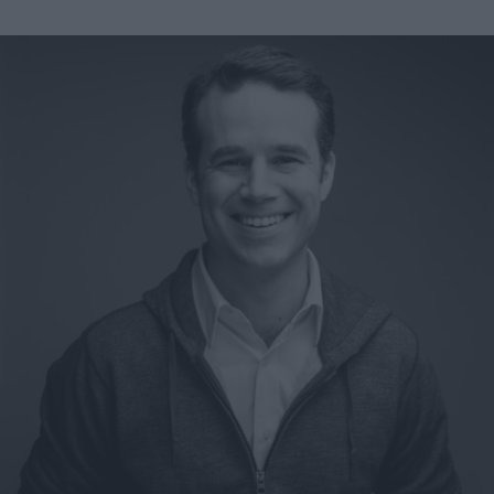
A propos
Fundora
Merci à notre partenaire !
Découvrez Fundora,
la plateforme qui démocratise l’investissement en private
equity et en dette privée.