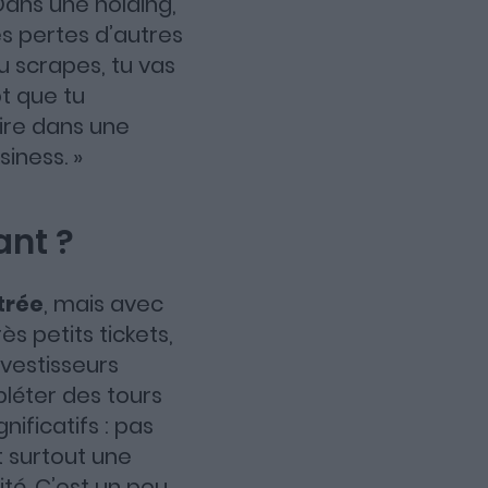
Dans une holding,
es pertes d’autres
u scrapes, tu vas
ôt que tu
aire dans une
iness. »
ant ?
trée
, mais avec
ès petits tickets,
nvestisseurs
léter des tours
nificatifs : pas
t surtout une
ité. C’est un peu