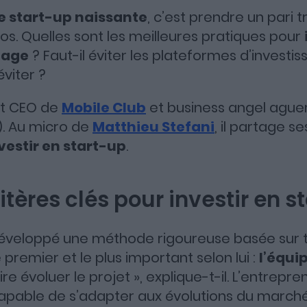
e start-up naissante
, c’est prendre un pari t
os. Quelles sont les meilleures pratiques pour
tage
? Faut-il éviter les plateformes d’investi
éviter ?
t CEO de
Mobile Club
et business angel aguer
). Au micro de
Matthieu Stefani
, il partage s
vestir en start-up
.
itères clés pour investir en s
éveloppé une méthode rigoureuse basée sur tr
premier et le plus important selon lui :
l’équi
ire évoluer le projet », explique-t-il. L’entrepre
apable de s’adapter aux évolutions du marché