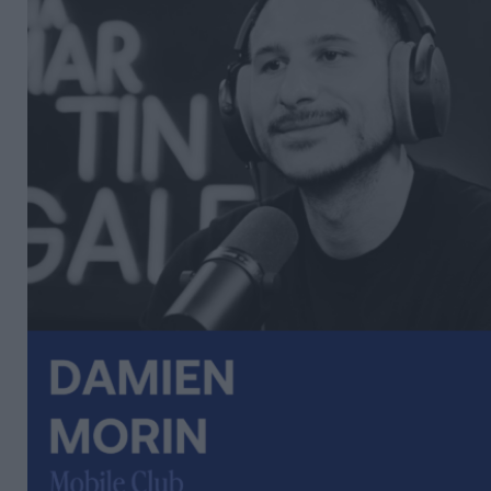
Découvrez Fundora,
la plateforme qui démocratise l’invest
et en dette privée.