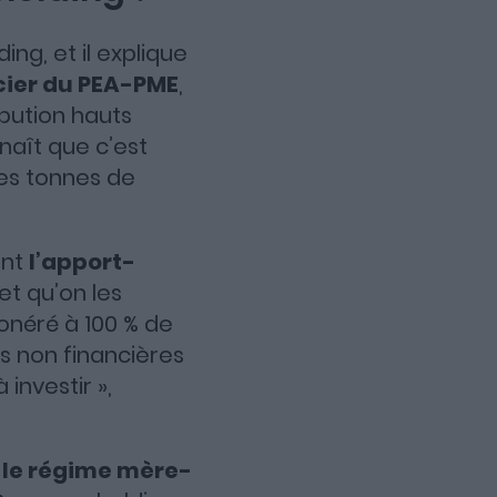
ng, et il explique
cier du PEA-PME
,
ibution hauts
naît que c’est
des tonnes de
ent
l’apport-
et qu’on les
onéré à 100 % de
es non financières
 investir »,
,
le régime mère-