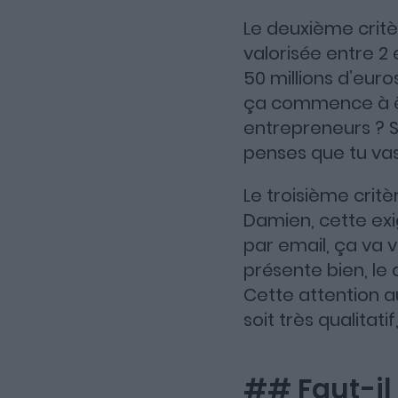
Le deuxième crit
valorisée entre 2 
50 millions d’euro
ça commence à êtr
entrepreneurs ? S
penses que tu va
Le troisième critè
Damien, cette exi
par email, ça va v
présente bien, le d
Cette attention au
soit très qualitati
## Faut-il 