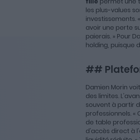
fille
permet une ta
les plus-values so
investissements. «
avoir une perte su
paierais. » Pour D
holding, puisque 
## Platefor
Damien Morin voi
des limites. L’ava
souvent à partir 
professionnels. 
de table profession
d’accès direct à l
liquidité réduite.