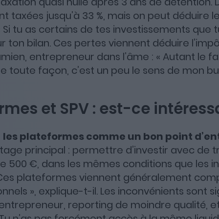
xation quasi nulle après 3 ans de détention. 
nt taxées jusqu’à 33 %, mais on peut déduire l
 Si tu as certains de tes investissements que t
r ton bilan. Ces pertes viennent déduire l’imp
amien, entrepreneur dans l’âme : « Autant le f
de toute façon, c’est un peu le sens de mon bus
mes et SPV : est-ce intéress
t
les plateformes comme un bon point d’en
ntage principal : permettre d’investir avec de tr
de 500 €, dans les mêmes conditions que les i
« Ces plateformes viennent généralement comp
nels », explique-t-il. Les inconvénients sont sig
’entrepreneur, reporting de moindre qualité, e
 « Tu n’as pas forcément accès à la même liquid