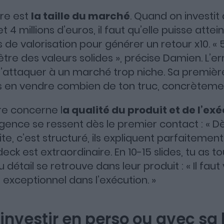
ère est
la taille du marché
. Quand on investit
Apple Podcasts
Spotify
Deezer
et 4 millions d’euros, il faut qu’elle puisse at
s de valorisation pour générer un retour x10. « 5
e des valeurs solides », précise Damien. L’er
’attaquer à un marché trop niche. Sa première
s en vendre combien de ton truc, concrètemen
re concerne l
a qualité du produit et de l’ex
gence se ressent dès le premier contact : « Dè
ite, c’est structuré, ils expliquent parfaitemen
eck est extraordinaire. En 10-15 slides, tu as t
 détail se retrouve dans leur produit : « Il fau
f, exceptionnel dans l’exécution. »
investir en perso ou avec sa 