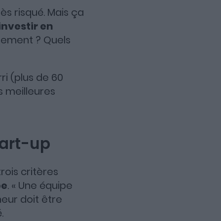
rès risqué. Mais ça
investir en
ssement ? Quels
ri (plus de 60
es meilleures
tart-up
ois critères
pe
. « Une équipe
neur doit être
.