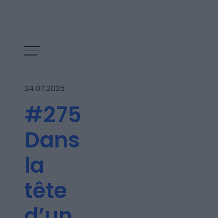
24.07.2025
#275
Dans
la
tête
Les épisodes
d’un