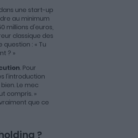
 dans une start-up
teindre au minimum
0 millions d’euros,
reur classique des
 question : « Tu
t ? »
écution
. Pour
s l’introduction
t bien. Le mec
out compris. »
t vraiment que ce
holding ?