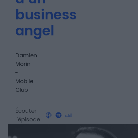
Les articles
business
angel
Nous contacter
Damien
A propos
Morin
-
Mobile
Club
Fundora
Écouter
l'épisode
Merci à notre partenaire !