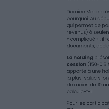
Damien Morin a évo
pourquoi. Au début
qui permet de pas
revenus) à seulem
« compliqué » : il
documents, déclar
La holding
prése
cession
(150-0 B 
apporte à une hol
la plus-value si 
de moins de 10 ans.
calcule-t-il.
Pour les participa