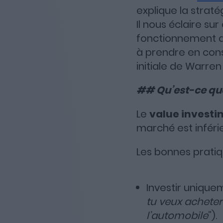
explique la strat
Il nous éclaire 
fonctionnement de
à prendre en cons
initiale de Warre
## Qu’est-ce que
Le
value investi
marché est inférie
Les bonnes pratiq
Investir uniqu
tu veux acheter
l’automobile
”).