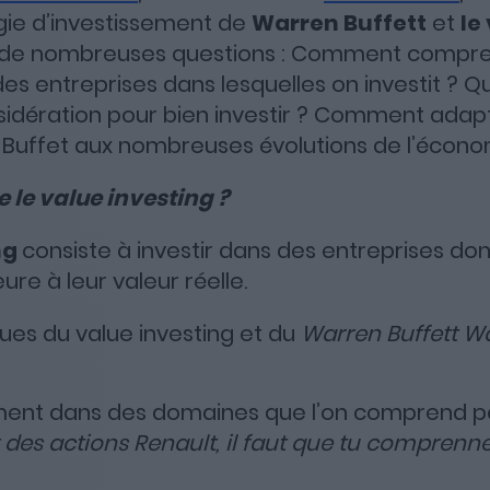
égie d’investissement de
Warren Buffett
et
le
sur de nombreuses questions : Comment compre
Apple Podcasts
Spotify
Deezer
s entreprises dans lesquelles on investit ? Que
idération pour bien investir ? Comment adapt
n Buffet aux nombreuses évolutions de l’écono
 le value investing ?
ng
consiste à investir dans des entreprises dont
ure à leur valeur réelle.
ues du value investing et du
Warren Buffett W
ement dans des domaines que l’on comprend p
 des actions Renault, il faut que tu comprenn