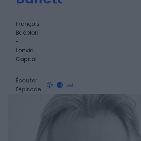
Les articles
François
Badelon
Nous contacter
-
Lonvia
Capital
A propos
Écouter
l'épisode
Fundora
Merci à notre partenaire !