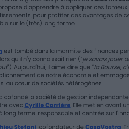
 propose d’apprendre à appliquer ces fameux 
tissements, pour profiter des avantages de ce
ble sur le (très) long terme.
n
est tombé dans la marmite des finances per
ors qu’il n’y connaissait rien (“
je savais jouer 
out
”). Aujourd’hui, il aime dire que “
la Bourse, c’
nctionnement de notre économie et emmagas
s, au cœur de sociétés hétérogènes.
 a cofondé la société de gestion indépendant
tre avec
Cyrille Carrière
. Elle met en avant u
à long terme, responsable et centrée sur l’inno
hieu Stefani
, cofondateur de
CosaVostra
, 