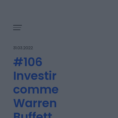
31.03.2022
#106
Investir
comme
Warren
Les épisodes
Buffett