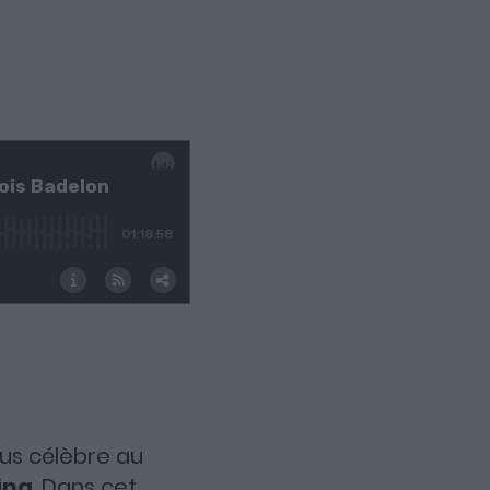
 plus célèbre au
ing
. Dans cet