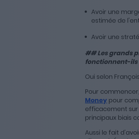
Avoir une marge
estimée de l’ent
Avoir une strat
## Les grands pr
fonctionnent-ils 
Oui selon François
Pour commencer, F
Money
pour compl
efficacement sur 
principaux biais co
Aussi le fait d’avo