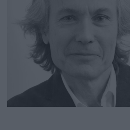
Découvrez Fundora,
la plateforme qui démocratise l’invest
et en dette privée.