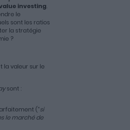
 value investing
.
ndre le
ls sont les ratios
er la stratégie
mie ?
 la valeur sur le
ay
sont :
arfaitement (“
si
es le marché de