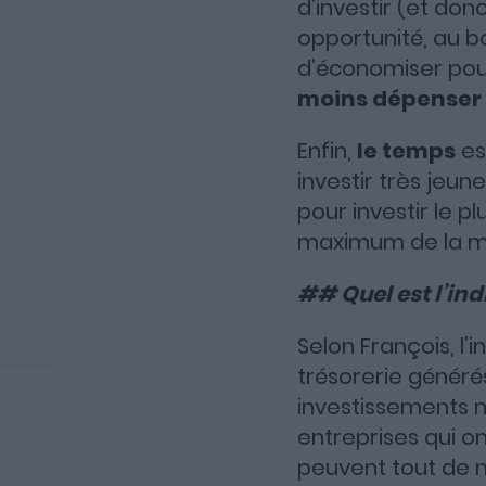
d’investir (et don
opportunité, au b
d’économiser pour
moins dépenser
Enfin,
le temps
es
investir très jeu
pour investir le p
maximum de la m
## Quel est l’ind
Selon François, l’
trésorerie générés
investissements n
entreprises qui on
peuvent tout de m