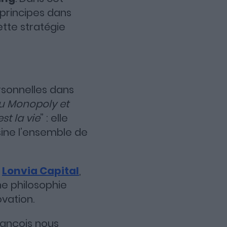
principes dans
tte stratégie
sonnelles dans
au Monopoly et
est la vie
” : elle
ine l’ensemble de
e
Lonvia Capital
,
ne philosophie
vation.
François nous