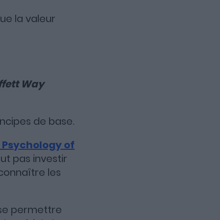
ue la valeur
ffett Way
incipes de base.
 Psychology of
t pas investir
connaître les
 se permettre