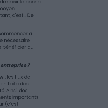
de saisir la bonne
 moyen
ant, c’est… De
 de commencer à
ge nécessaire
e bénéficier au
 entreprise ?
ow
: les flux de
ion faite des
. Ainsi, des
ements importants,
r (c’est