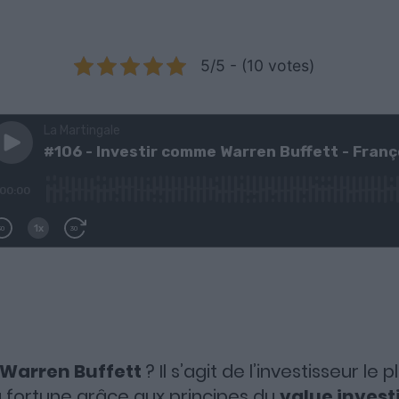
5/5 - (10 votes)
Warren Buffett
? Il s’agit de l’investisseur le
sa fortune grâce aux principes du
value invest