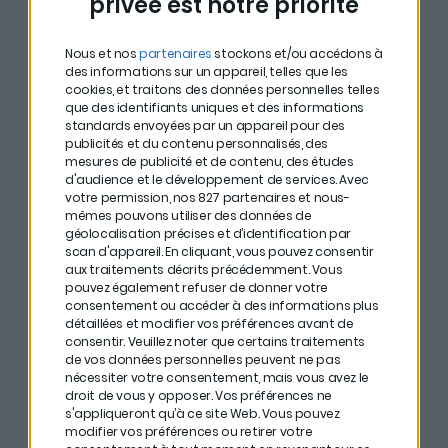
privée est notre priorité
d’investissement d’Yves
Nous et nos
partenaires
stockons et/ou accédons à
Choueifaty
des informations sur un appareil, telles que les
cookies, et traitons des données personnelles telles
que des identifiants uniques et des informations
standards envoyées par un appareil pour des
La thèse Bitcoin d’Yves Choueifaty
, développée
publicités et du contenu personnalisés, des
dès 2013 et formalisée en 2016, reposait sur une
mesures de publicité et de contenu, des études
d'audience et le développement de services.
Avec
prédiction audacieuse : les plus grands gestionnaires
votre permission, nos 827 partenaires et nous-
finiraient par proposer des fonds Bitcoin. Cette
mêmes pouvons utiliser des données de
géolocalisation précises et d’identification par
conviction s’appuyait sur les propriétés du Bitcoin
scan d'appareil. En cliquant, vous pouvez consentir
comme
actif rare et auditable
, contrairement aux
aux traitements décrits précédemment. Vous
pouvez également refuser de donner votre
monnaies imprimables à l’infini. Il avait identifié que le
consentement ou accéder à des informations plus
détaillées et modifier vos préférences avant de
Bitcoin répondait à
un besoin de diversification et
consentir.
Veuillez noter que certains traitements
de protection contre l’inflation monétaire
.
de vos données personnelles peuvent ne pas
nécessiter votre consentement, mais vous avez le
Sa prédiction s’est matérialisée en 2024 avec les ETF
droit de vous y opposer. Vos préférences ne
s'appliqueront qu’à ce site Web. Vous pouvez
Bitcoin, validant sa thèse huit ans après. Cette réussite
modifier vos préférences ou retirer votre