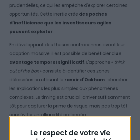
prudentielles, ce qui les empêche d’explorer certaines
opportunités. Cette inertie crée
des poches
d’inefficience que les investisseurs agiles
peuvent exploiter
.
En développant des thèses contrariennes avant leur
adoption massive, il est possible de bénéficier d’
un
avantage temporel significatif
. L’approche «
think
out of the box
» consiste à identifier ces zones
délaissées en utilisant le
rasoir d’Ockham
: chercher
les explications les plus simples aux phénomènes
complexes. Le timing est crucial : arriver suffisamment
tôt pour capturer la prime de risque, mais pas trop tôt
pour éviter une illiquidité prolongée.
Le respect de votre vie
## Bitcoin : La thèse