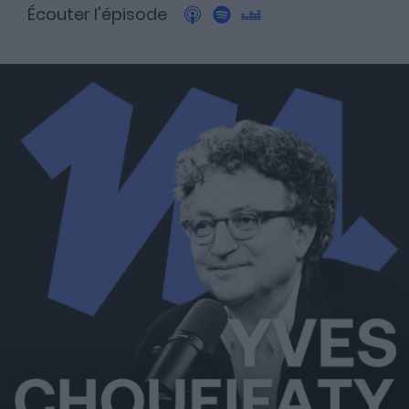
Écouter l'épisode
A propos
Fundora
Merci à notre partenaire !
Découvrez Fundora,
la plateforme qui démocratise l’investissement en private
equity et en dette privée.