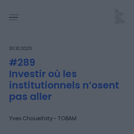
30.10.2025
#289
Investir où les
Les épisodes
institutionnels n’osent
pas aller
Les articles
Yves Choueifaty - TOBAM
Nous contacter