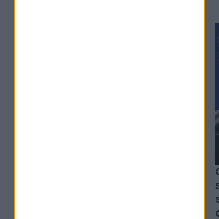
#329
Alexia Arno - Clesame
L'erreur qui peut coûter
des milliers d'euros à vos