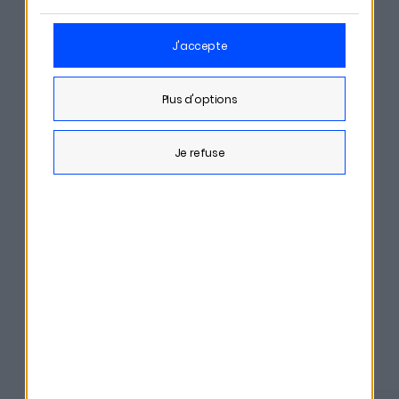
La Martingale est un podcast du label
Orso Media
.
Merci à notre partenaire
Enky
de soutenir le podcast.
j'accepte
Bénéficiez de 100€ à 300€
crédités selon le montant
investi en cliquant sur
ce lien
.
plus d'options
je refuse
Partager cet épisode
Derniers épisodes