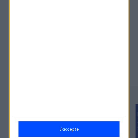
Partager cet épisode
Derniers épisodes
#329
j'accepte