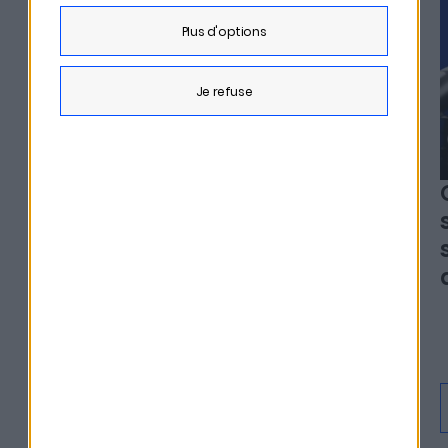
plus d'options
je refuse
Alexia Arno - Clesame
L'erreur qui peut coûter
des milliers d'euros à vos
héritiers
En savoir plus
Écouter