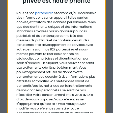
privée est notre priorité
conseils pour investir avec fun mais sans se tromper :
#
Il est plus intéressant d’investir tous les mois une
Nous et nos
partenaires
stockons et/ou accédons à
des informations sur un appareil, telles que les
somme d’argent similaire afin de lisser son
cookies, et traitons des données personnelles telles
investissement tout en réduisant les risques pris.
que des identifiants uniques et des informations
standards envoyées par un appareil pour des
publicités et du contenu personnalisés, des
#
Il faut toujours voir ses investissements sur le long-
mesures de publicité et de contenu, des études
terme et
éviter de placer une somme trop importante
d'audience et le développement de services.
Avec
votre permission, nos 827 partenaires et nous-
d’emblée.
mêmes pouvons utiliser des données de
géolocalisation précises et d’identification par
#
Il est toujours intéressant de diversifier ses
scan d'appareil. En cliquant, vous pouvez consentir
aux traitements décrits précédemment. Vous
domaines d’investissements.
pouvez également refuser de donner votre
consentement ou accéder à des informations plus
#
Il peut être avantageux d’investir dans des produits
détaillées et modifier vos préférences avant de
consentir.
Veuillez noter que certains traitements
qui ne sont pas liés au marché financier.
de vos données personnelles peuvent ne pas
nécessiter votre consentement, mais vous avez le
#
En amont, il est nécessaire de définir un plan
droit de vous y opposer. Vos préférences ne
stratégique pour définir les secteurs dans lesquels on
s'appliqueront qu’à ce site Web. Vous pouvez
modifier vos préférences ou retirer votre
souhaite investir (l’or, l’art, les legos, l’immobilier etc.).
consentement à tout moment en revenant sur ce