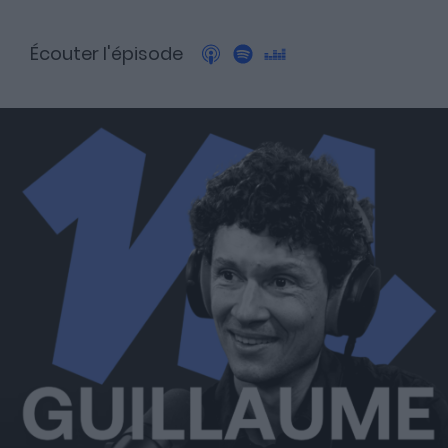
Écouter l'épisode
A propos
Fundora
Merci à notre partenaire !
Découvrez Fundora,
la plateforme qui démocratise l’investissement en private
equity et en dette privée.