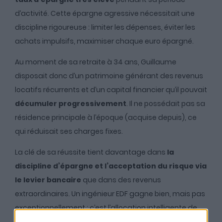
d’activité. Cette épargne agressive nécessitait une
discipline rigoureuse : limiter les dépenses, éviter les
achats impulsifs, maximiser chaque euro épargné.
Au moment de sa retraite à 34 ans, Guillaume
disposait donc d’un patrimoine générant des revenus
locatifs récurrents et d’un capital financier qu’il pouvait
décumuler progressivement
. Il ne possédait pas sa
résidence principale à l’époque (acquise depuis), ce
qui réduisait ses charges fixes.
La clé de sa réussite tient davantage dans
la
discipline d’épargne et l’acceptation du risque via
le levier bancaire
que dans des revenus
extraordinaires. Un ingénieur EDF gagne bien, mais pas
exceptionnellement : c’est l’allocation intelligente de
chaque euro qui a fait la différence.