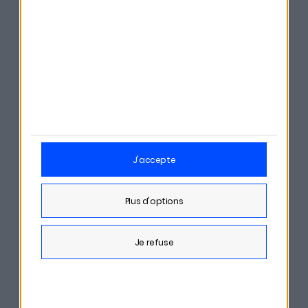
Le livre
Rentier à 34 ans sans haut salaire ni
héritage
Le blog
Monsieur Money Moustache
La protection universelle maladie (PUMa)
Ainsi que d’anciens épisodes de La Martingale :
j'accepte
#123 — Tout savoir sur le Lean FIRE
plus d'options
#300 — Immobilier : où placer son argent en
je refuse
2026 ?
On vous souhaite une très bonne écoute ! C’est par ici
si vous préférez
Apple Podcasts
, ou ici si vous