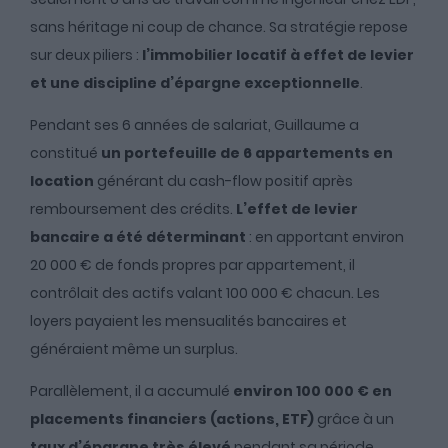
sans héritage ni coup de chance. Sa stratégie repose
sur deux piliers :
l’immobilier locatif à effet de levier
et une discipline d’épargne exceptionnelle
.
Pendant ses 6 années de salariat, Guillaume a
constitué
un portefeuille de 6 appartements en
location
générant du cash-flow positif après
remboursement des crédits.
L’effet de levier
bancaire a été déterminant
: en apportant environ
20 000 € de fonds propres par appartement, il
contrôlait des actifs valant 100 000 € chacun. Les
loyers payaient les mensualités bancaires et
généraient même un surplus.
Parallèlement, il a accumulé
environ 100 000 € en
placements financiers (actions, ETF)
grâce à un
taux d’épargne très élevé
pendant sa période