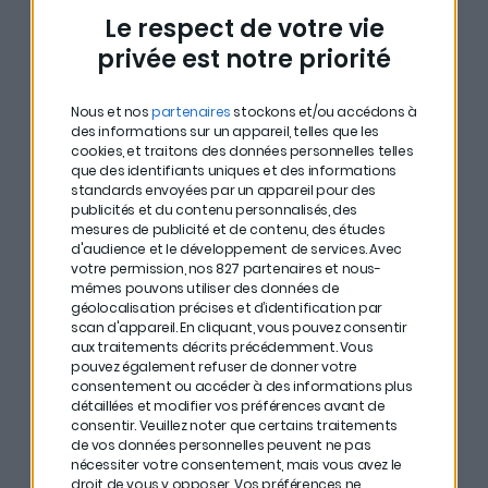
Le respect de votre vie
privée est notre priorité
Tout savoir sur la
décumulation de
Nous et nos
partenaires
stockons et/ou accédons à
des informations sur un appareil, telles que les
cookies, et traitons des données personnelles telles
capital
que des identifiants uniques et des informations
standards envoyées par un appareil pour des
publicités et du contenu personnalisés, des
La décumulation
représente l’inverse de
mesures de publicité et de contenu, des études
d'audience et le développement de services.
Avec
l’accumulation : vous consommez progressivement
votre permission, nos 827 partenaires et nous-
votre capital pour financer votre train de vie au lieu de
mêmes pouvons utiliser des données de
géolocalisation précises et d’identification par
vivre uniquement des revenus.
scan d'appareil. En cliquant, vous pouvez consentir
aux traitements décrits précédemment. Vous
La majorité des gens visent à « vivre des revenus sans
pouvez également refuser de donner votre
consentement ou accéder à des informations plus
toucher au capital ». Cette approche nécessite un
détaillées et modifier vos préférences avant de
patrimoine considérable : 750 000 € pour générer 30
consentir.
Veuillez noter que certains traitements
de vos données personnelles peuvent ne pas
000 € annuels avec 4 % de rendement.
La
nécessiter votre consentement, mais vous avez le
droit de vous y opposer. Vos préférences ne