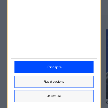
Derniers épisodes
#329
j'accepte
plus d'options
je refuse
Alexia Arno - Clesame