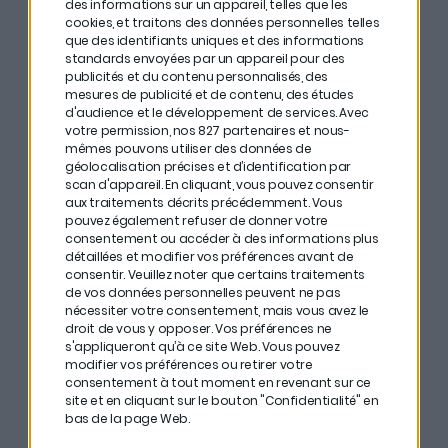
des informations sur un appareil, telles que les
CosaVostra
, il explique comment investir entre potes
cookies, et traitons des données personnelles telles
que des identifiants uniques et des informations
sans se tromper. Parce que oui, il y a quelques règles à
standards envoyées par un appareil pour des
respecter :
publicités et du contenu personnalisés, des
mesures de publicité et de contenu, des études
d'audience et le développement de services.
Avec
#
Tout d’abord, entourez-vous de proches qui sont un
votre permission, nos 827 partenaires et nous-
minimum expérimentés pour repérer les meilleurs
mêmes pouvons utiliser des données de
géolocalisation précises et d’identification par
deals. En plus, tout le monde aura du bon à vous
scan d'appareil. En cliquant, vous pouvez consentir
apporter.
aux traitements décrits précédemment. Vous
pouvez également refuser de donner votre
consentement ou accéder à des informations plus
#
Ensuite, plutôt que d’entrer à 10 avec des petits
détaillées et modifier vos préférences avant de
tickets, centralisez plutôt l’argent. Et choisissez une
consentir.
Veuillez noter que certains traitements
de vos données personnelles peuvent ne pas
personne qui porte l’investissement global. Ensuite,
nécessiter votre consentement, mais vous avez le
procédez deal par deal.
droit de vous y opposer. Vos préférences ne
s'appliqueront qu’à ce site Web. Vous pouvez
modifier vos préférences ou retirer votre
#
Pour investir dans des startups à plusieurs, Corentin
consentement à tout moment en revenant sur ce
Orsini recommande de créer une SAS ou une Société
site et en cliquant sur le bouton "Confidentialité" en
bas de la page Web.
Civile, et d’investir ensuite dans une dizaine de