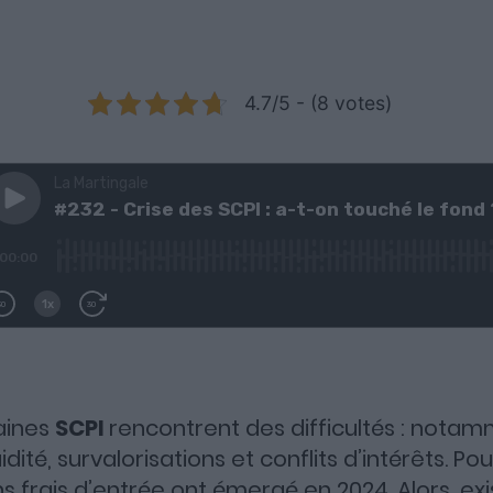
4.7/5 - (8 votes)
aines
SCPI
rencontrent des difficultés : nota
dité, survalorisations et conflits d’intérêts. Po
s frais d’entrée ont émergé en 2024. Alors, exis