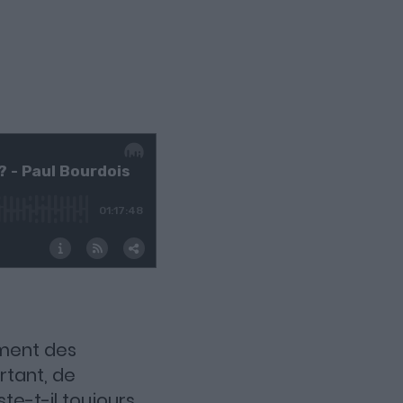
mment des
urtant, de
te-t-il toujours