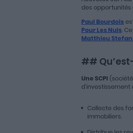
des opportunités 
Paul Bourdois
es
Pour Les Nuls
. C
Matthieu Stefan
## Qu’est-
Une SCPI
(société
d’investissement 
Collecte des fo
immobiliers.
Distribue les r