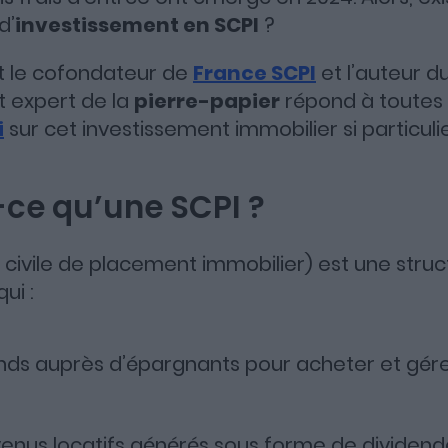
d’
investissement en SCPI
?
Apple Podcasts
Spotify
Deezer
t le cofondateur de
France SCPI
et l’auteur du
et expert de la
pierre-papier
répond à toutes 
i
sur cet investissement immobilier si particulie
ce qu’une SCPI ?
 civile de placement immobilier) est une struc
qui :
nds auprès d’épargnants pour acheter et gére
evenus locatifs générés sous forme de dividend