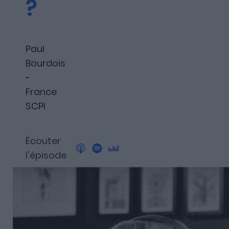
?
Découvrez Fundora,
la plateforme qui démocratise l’invest
et en dette privée.
Paul
Bourdois
-
France
SCPI
Écouter
l'épisode