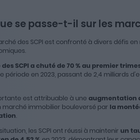
ue se passe-t-il sur les mar
rché des SCPI est confronté à divers défis en 
omiques.
e des SCPI a chuté de 70 % au premier trime
 période en 2023, passant de 2,4 milliards d’
rtante est attribuable à une
augmentation 
n marché immobilier bouleversé par
la monté
lation
.
situation, les SCPI ont réussi à maintenir
un ta
en de 4,52 %
en 2023, démontrant leur capac