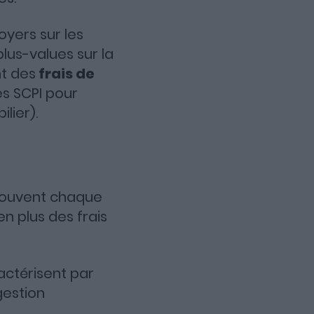
oyers sur les
lus-values sur la
nt des
frais de
es SCPI pour
lier).
(souvent chaque
en plus des frais
actérisent par
gestion