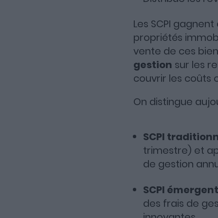
Les SCPI gagnent 
propriétés immobil
vente de ces bien
gestion
sur les r
couvrir les coûts 
On distingue aujo
SCPI traditionn
trimestre) et ap
de gestion annu
SCPI émergent
des frais de ges
innovantes.