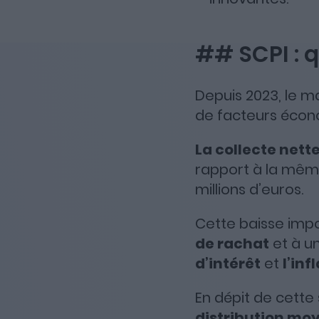
## SCPI : q
Depuis 2023, le ma
de facteurs écon
La collecte nett
rapport à la même
millions d’euros.
Cette baisse impo
de rachat
et à u
d’intérêt
et
l’inf
En dépit de cette 
distribution moy