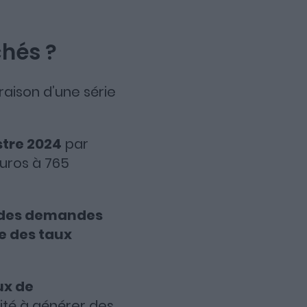
chés ?
raison d’une série
stre 2024
par
euros à 765
des demandes
e des taux
ux de
ité à générer des